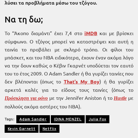
λύσει τα προβλήματα μέσω του τζόγου.
Να τη δω;
Το “Άκοπο διαμάντι” έχει 7,4 στο
iMDB
και με βρίσκει
σύμφωνο. Ο τζόγος μπορεί να καταστρέψει και αυτή η
ταινία το προβάλει με σκληρό τρόπο. Οι φίλοι του
μπάσκετ, και του NBA ειδικότερα, έχουν έναν ακόμα λόγο
να την δουν καθώς ο Κέβιν Γκαρνέτ υποδύεται τον εαυτό
του το έτος 2009. Ο Adam Sandler ή θα γυρίζει ταινίες που
δεν βλέπονται (όπως το
That’s My Boy
) ή θα γυρίζει
αρκετά καλές για το είδους τους ταινίες (όπως το
με την Jennifer Aniston ή το
με
Πρόσκληση για φόνο
Hustle
πολλούς ακόμα αστέρες του ΝΒΑ).
Tags:
Adam Sandler
IDINA MENZEL
Julia Fox
Kevin Garnett
Netflix