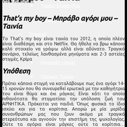
View All Result
Ταινίες Disney Plus
That’s my boy – Μπράβο αγόρι μου –
Ταινίες Cosmote TV
Ταινία
Περιοχή
Το That’s my boy είναι ταινία του 2012, η οποία πλέον
είναι διαθέσιμη και στο Netflix. Θα ήθελα να βρω κάποιο
Αμερικανικές Ταινίες
καλό στοιχείο να γράψω αλλά είναι αδύνατο. Τραγικό
σενάριο, τελείως λανθασμένα μηνύματα και 2-3 αστείες
στιγμές. Κρίμα
Ισπανικές ταινίες
Υπόθεση
Γαλλικές Ταινίες
Πρέπει κάποια στιγμή να καταλάβουμε πως ένα αγόρι 14-
15 χρονών που θα συνευρεθεί ερωτικά με την καθηγήτρια
Ιταλικές Ταινίες
του είναι θύμα και όχι μάγκας. Είναι κάτι το οποίο
πιθανότατα θα στιγματίσει την υπόλοιπη ζωή του
ΑΡΝΗΤΙΚΑ. Πρόκειται για παιδιά. Όπως φυσικά το ίδιο
Βρετανικές Ταινίες
ισχύει και για τα κορίτσια. Απορώ με μία μερίδα
συνανθρώπων μας που ζουν ακόμα με τραγικά
στερεότυπα και αγνοούν την επιστήμη της ψυχολογίας.
Σκανδιναβικές Ταινίες
Ούτε τα αγόρια είναι μάγκες ούτε τα κορίτσια…