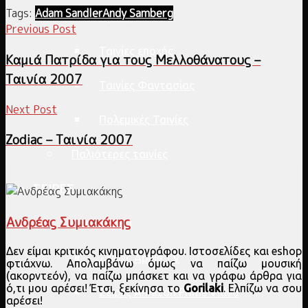
Tags:
Adam Sandler
Andy Samberg
Θρίλερ
Previous Post
Ταινίες εποχής
Καμιά Πατρίδα για τους Μελλοθάνατους –
Ταινία 2007
Ταινίες Φαντασίας
Next Post
Πολεμικές Ταινίες
Zodiac – Ταινία 2007
Παλιότερες ταινίες
ΣΕΙΡΕΣ
Ανδρέας Συμιακάκης
Πλατφόρμα
Δεν είμαι κριτικός κινηματογράφου. Ιστοσελίδες και eshop
Σειρές Apple TV
φτιάχνω. Απολαμβάνω όμως να παίζω μουσική
(ακορντεόν), να παίζω μπάσκετ και να γράφω άρθρα για
ό,τι μου αρέσει! Έτσι, ξεκίνησα το
Gorilaki
. Ελπίζω να σου
Σειρές Amazon Prime Video
αρέσει!