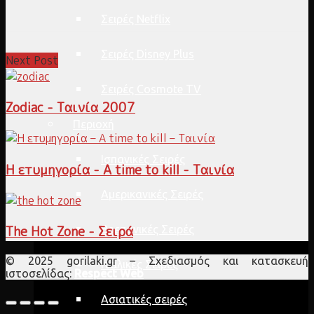
Σειρές Netflix
Σειρές Disney Plus
Next Post
Σειρές Cosmote TV
Zodiac - Ταινία 2007
Περιοχή
Ισπανικές Σειρές
Η ετυμηγορία - A time to kill - Ταινία
Αμερικανικές Σειρές
The Hot Zone - Σειρά
Βρετανικές Σειρές
© 2025 gorilaki.gr – Σχεδιασμός και κατασκευή
Ιταλικές Σειρές
ιστοσελίδας:
Respect Web
Ασιατικές σειρές