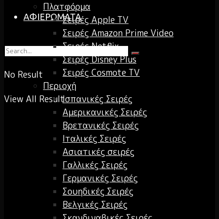
Πλατφόρμα
ΑΦΙΕΡΩΜΑΤΑ
Σειρές Apple TV
Σειρές Amazon Prime Video
Σειρές Netflix
Σειρές Disney Plus
Σειρές Cosmote TV
No Result
Περιοχή
Ισπανικές Σειρές
View All Result
Αμερικανικές Σειρές
Βρετανικές Σειρές
Ιταλικές Σειρές
Ασιατικές σειρές
Γαλλικές Σειρές
Γερμανικές Σειρές
Σουηδικές Σειρές
Βελγικές Σειρές
Σκανδιναβικές Σειρές