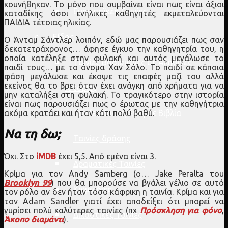
κουνήθηκαν. Το μόνο που συμβαίνει είναι πως είναι άξιοι
Ευρωπαϊκές Ταινίες
καταδίκης όσοι ενήλικες καθηγητές εκμεταλεύονται
ΠΑΙΔΙΑ τέτοιας ηλικίας.
Είδος
Ο Άνταμ Σάντλερ λοιπόν, εδώ μας παρουσιάζει πως σαν
δεκατετράχρονος… άφησε έγκυο την καθηγητρία του, η
οποία κατέληξε στην φυλακή και αυτός μεγάλωσε το
Ταινίες Βασισμένες σε Αληθινές
παιδί τους… με το όνομα Χαν Σόλο. Το παιδί σε κάποια
φάση μεγάλωσε και έκοψε τις επαφές μαζί του αλλά
εκείνος θα το βρει όταν έχει ανάγκη από χρήματα για να
Ιστορίες
μην καταλήξει στη φυλακή. Το τραγικότερο στην ιστορία
είναι πως παρουσιάζει πως ο έρωτας με την καθηγήτρια
ακόμα κρατάει και ήταν κάτι πολύ βαθύ.
Ταινίες Βασισμένες σε Βιβλία
Να τη δω;
Ταινίες δράσης
Όχι. Στο
iMDB
έχει 5,5. Από εμένα είναι 3.
Δραματικές Ταινίες
Κρίμα για τον Andy Samberg (ο… Jake Peralta του
Brooklyn 99
) που θα μπορούσε να βγάλει γέλιο σε αυτό
Κωμωδίες
τον ρόλο αν δεν ήταν τόσο κάφρικη η ταινία. Κρίμα και για
τον Adam Sandler γιατί έχει αποδείξει ότι μπορεί να
γυρίσει πολύ καλύτερες ταινίες (πχ
Πρόσκληση για φόνο
,
Δικαστικές Ταινίες
Άκοπο διαμάντι
).