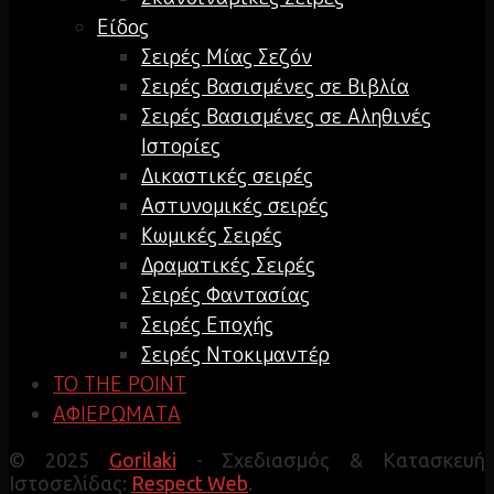
Είδος
Σειρές Μίας Σεζόν
Σειρές Βασισμένες σε Βιβλία
Σειρές Βασισμένες σε Αληθινές
Ιστορίες
Δικαστικές σειρές
Αστυνομικές σειρές
Κωμικές Σειρές
Δραματικές Σειρές
Σειρές Φαντασίας
Σειρές Εποχής
Σειρές Ντοκιμαντέρ
TO THE POINT
ΑΦΙΕΡΩΜΑΤΑ
© 2025
Gorilaki
- Σχεδιασμός & Κατασκευή
Ιστοσελίδας:
Respect Web
.