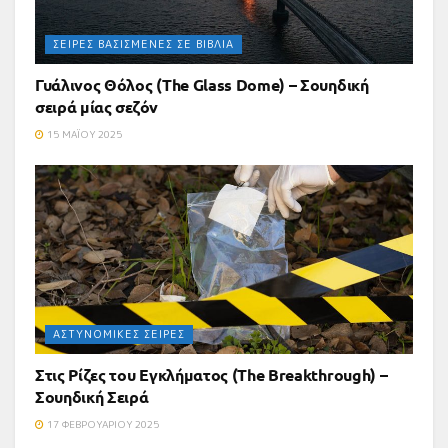
ΣΕΙΡΈΣ ΒΑΣΙΣΜΈΝΕΣ ΣΕ ΒΙΒΛΊΑ
Γυάλινος Θόλος (The Glass Dome) – Σουηδική
σειρά μίας σεζόν
15 ΜΑΪ́ΟΥ 2025
ΑΣΤΥΝΟΜΙΚΈΣ ΣΕΙΡΈΣ
Στις Ρίζες του Εγκλήματος (The Breakthrough) –
Σουηδική Σειρά
17 ΦΕΒΡΟΥΑΡΊΟΥ 2025