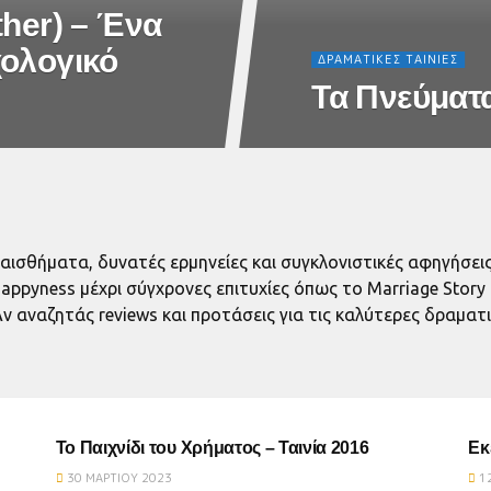
ther) – Ένα
χολογικό
ΔΡΑΜΑΤΙΚΈΣ ΤΑΙΝΊΕΣ
Τα Πνεύματα 
αισθήματα, δυνατές ερμηνείες και συγκλονιστικές αφηγήσει
f Happyness μέχρι σύγχρονες επιτυχίες όπως το Marriage Sto
 αναζητάς reviews και προτάσεις για τις καλύτερες δραματικέ
ΤΑΙΝΙΕΣ ΠΡΙΝ ΑΠΟ ΤΟ 2017
Το Παιχνίδι του Χρήματος – Ταινία 2016
Εκ
30 ΜΑΡΤΊΟΥ 2023
12