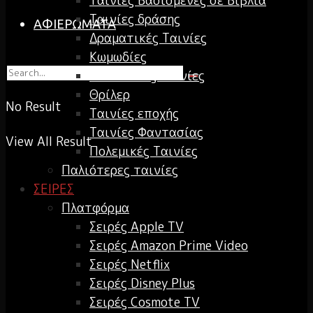
Ταινίες Βασισμένες σε Βιβλία
Ταινίες δράσης
ΑΦΙΕΡΩΜΑΤΑ
Δραματικές Ταινίες
Κωμωδίες
Δικαστικές Ταινίες
Θρίλερ
No Result
Ταινίες εποχής
Ταινίες Φαντασίας
View All Result
Πολεμικές Ταινίες
Παλιότερες ταινίες
ΣΕΙΡΕΣ
Πλατφόρμα
Σειρές Apple TV
Σειρές Amazon Prime Video
Σειρές Netflix
Σειρές Disney Plus
Σειρές Cosmote TV