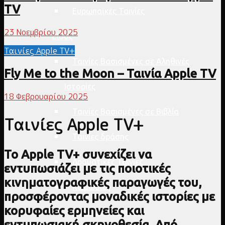
TV
Ευρωπαϊκές Ταινίες
23 Νοεμβρίου 2025
Είδος
Ταινίες Apple TV+
Ταινίες Βασισμένες σε Αληθινές
Fly Me to the Moon – Ταινία Apple TV
Ιστορίες
18 Φεβρουαρίου 2025
Ταινίες Βασισμένες σε Βιβλία
Ταινίες Apple TV+
Ταινίες δράσης
Το Apple TV+ συνεχίζει να
Δραματικές Ταινίες
εντυπωσιάζει με τις ποιοτικές
κινηματογραφικές παραγωγές του,
Κωμωδίες
προσφέροντας μοναδικές ιστορίες με
κορυφαίες ερμηνείες και
Δικαστικές Ταινίες
εντυπωσιακή σκηνοθεσία. Από