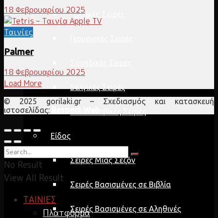
18 Φεβρουαρίου 2025
Γαλλικές Σειρές
Ταινίες
Γερμανικές Σειρές
Palmer
Σουηδικές Σειρές
18 Φεβρουαρίου 2025
Load More
Βελγικές Σειρές
© 2025 gorilaki.gr – Σχεδιασμός και κατασκευή
ιστοσελίδας:
Respect Web
Σκανδιναβικές Σειρές
Είδος
Σειρές Μίας Σεζόν
No Result
View All Result
Σειρές Βασισμένες σε Βιβλία
ΤΑΙΝΙΕΣ
Σειρές Βασισμένες σε Αληθινές
Πλατφόρμα