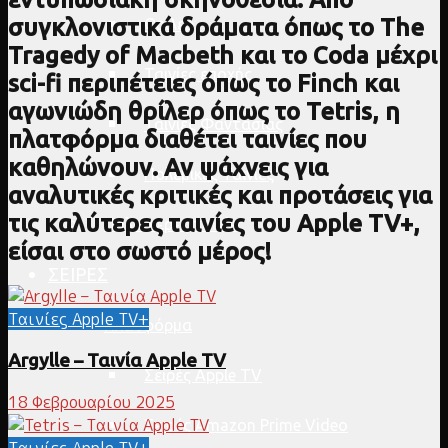
συγκλονιστικά δράματα όπως το The
Θρίλερ
Tragedy of Macbeth και το Coda μέχρι
Ταινίες εποχής
sci-fi περιπέτειες όπως το Finch και
αγωνιώδη θρίλερ όπως το Tetris, η
Ταινίες Φαντασίας
πλατφόρμα διαθέτει ταινίες που
καθηλώνουν. Αν ψάχνεις για
Πολεμικές Ταινίες
αναλυτικές κριτικές και προτάσεις για
τις καλύτερες ταινίες του Apple TV+,
Παλιότερες ταινίες
είσαι στο σωστό μέρος!
ΣΕΙΡΕΣ
Ταινίες Apple TV+
Πλατφόρμα
Argylle – Ταινία Apple TV
Σειρές Apple TV
18 Φεβρουαρίου 2025
Σειρές Amazon Prime Video
Ταινίες Apple TV+