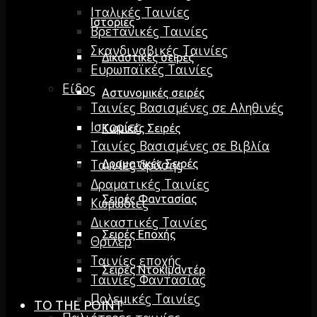
Ιταλικές Ταινίες
Ιστορίες
Βρετανικές Ταινίες
Σκανδιναβικές Ταινίες
Δικαστικές σειρές
Ευρωπαϊκές Ταινίες
Είδος
Αστυνομικές σειρές
Ταινίες Βασισμένες σε Αληθινές
Ιστορίες
Κωμικές Σειρές
Ταινίες Βασισμένες σε Βιβλία
Ταινίες δράσης
Δραματικές Σειρές
Δραματικές Ταινίες
Σειρές Φαντασίας
Κωμωδίες
Δικαστικές Ταινίες
Σειρές Εποχής
Θρίλερ
Ταινίες εποχής
Σειρές Ντοκιμαντέρ
Ταινίες Φαντασίας
Πολεμικές Ταινίες
TO THE POINT