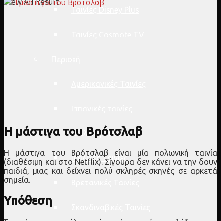
View All Result
Ταινίες Disney Plus
Ταινίες Cosmote TV
Περιοχή
Αμερικανικές Ταινίες
Ισπανικές ταινίες
Η μάστιγα του Βρότσλαβ
Γαλλικές Ταινίες
Η μάστιγα του Βρότσλαβ είναι μία πολωνική ταινία
Ιταλικές Ταινίες
(διαθέσιμη και στο Netflix). Σίγουρα δεν κάνει να την δουν
παιδιά, μιας και δείχνει πολύ σκληρές σκηνές σε αρκετά
σημεία.
Βρετανικές Ταινίες
Υπόθεση
Σκανδιναβικές Ταινίες