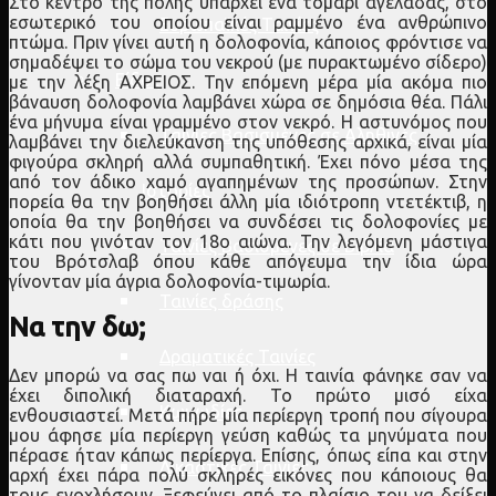
Στο κέντρο της πόλης υπάρχει ένα τομάρι αγελάδας, στο
εσωτερικό του οποίου είναι ραμμένο ένα ανθρώπινο
Ευρωπαϊκές Ταινίες
πτώμα. Πριν γίνει αυτή η δολοφονία, κάποιος φρόντισε να
σημαδέψει το σώμα του νεκρού (με πυρακτωμένο σίδερο)
Είδος
με την λέξη ΑΧΡΕΙΟΣ. Την επόμενη μέρα μία ακόμα πιο
βάναυση δολοφονία λαμβάνει χώρα σε δημόσια θέα. Πάλι
ένα μήνυμα είναι γραμμένο στον νεκρό. Η αστυνόμος που
Ταινίες Βασισμένες σε Αληθινές
λαμβάνει την διελεύκανση της υπόθεσης αρχικά, είναι μία
φιγούρα σκληρή αλλά συμπαθητική. Έχει πόνο μέσα της
από τον άδικο χαμό αγαπημένων της προσώπων. Στην
Ιστορίες
πορεία θα την βοηθήσει άλλη μία ιδιότροπη ντετέκτιβ, η
οποία θα την βοηθήσει να συνδέσει τις δολοφονίες με
κάτι που γινόταν τον 18ο αιώνα. Την λεγόμενη μάστιγα
Ταινίες Βασισμένες σε Βιβλία
του Βρότσλαβ όπου κάθε απόγευμα την ίδια ώρα
γίνονταν μία άγρια δολοφονία-τιμωρία.
Ταινίες δράσης
Να την δω;
Δραματικές Ταινίες
Δεν μπορώ να σας πω ναι ή όχι. Η ταινία φάνηκε σαν να
έχει διπολική διαταραχή. Το πρώτο μισό είχα
Κωμωδίες
ενθουσιαστεί. Μετά πήρε μία περίεργη τροπή που σίγουρα
μου άφησε μία περίεργη γεύση καθώς τα μηνύματα που
πέρασε ήταν κάπως περίεργα. Επίσης, όπως είπα και στην
Δικαστικές Ταινίες
αρχή έχει πάρα πολύ σκληρές εικόνες που κάποιους θα
τους ενοχλήσουν. Ξεφεύγει από το πλαίσιο του να δείξει