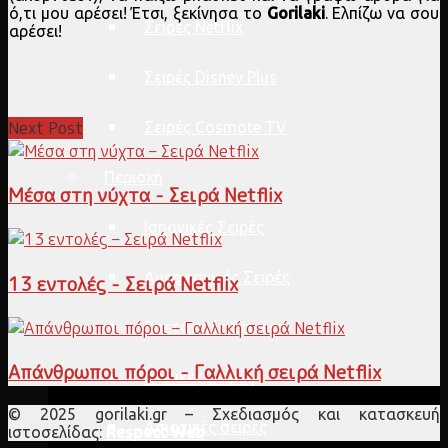
ό,τι μου αρέσει! Έτσι, ξεκίνησα το
Gorilaki
. Ελπίζω να σου
Σειρές Netflix
αρέσει!
Σειρές Disney Plus
Next Post
Σειρές Cosmote TV
Περιοχή
Μέσα στη νύχτα - Σειρά Netflix
Ισπανικές Σειρές
Αμερικανικές Σειρές
13 εντολές - Σειρά Netflix
Βρετανικές Σειρές
Απάνθρωποι πόροι - Γαλλική σειρά Netflix
Ιταλικές Σειρές
© 2025 gorilaki.gr – Σχεδιασμός και κατασκευή
Ασιατικές σειρές
ιστοσελίδας:
Respect Web