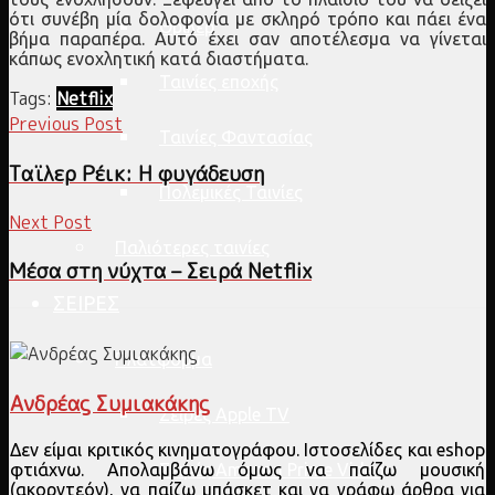
ότι συνέβη μία δολοφονία με σκληρό τρόπο και πάει ένα
Θρίλερ
βήμα παραπέρα. Αυτό έχει σαν αποτέλεσμα να γίνεται
κάπως ενοχλητική κατά διαστήματα.
Ταινίες εποχής
Tags:
Netflix
Previous Post
Ταινίες Φαντασίας
Ταϊλερ Ρέικ: Η φυγάδευση
Πολεμικές Ταινίες
Next Post
Παλιότερες ταινίες
Μέσα στη νύχτα – Σειρά Netflix
ΣΕΙΡΕΣ
Πλατφόρμα
Ανδρέας Συμιακάκης
Σειρές Apple TV
Δεν είμαι κριτικός κινηματογράφου. Ιστοσελίδες και eshop
φτιάχνω. Απολαμβάνω όμως να παίζω μουσική
Σειρές Amazon Prime Video
(ακορντεόν), να παίζω μπάσκετ και να γράφω άρθρα για