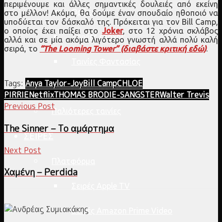
περιμένουμε και άλλες σημαντικές δουλειές από εκείνη
Θρίλερ
στο μέλλον! Ακόμα, θα δούμε έναν σπουδαίο ηθοποιό να
υποδύεται τον δάσκαλό της. Πρόκειται για τον Bill Camp,
ο οποίος έχει παίξει στο
Joker
, στο 12 χρόνια σκλάβος
Ταινίες εποχής
αλλά και σε μία ακόμα λιγότερο γνωστή αλλά πολύ καλή
σειρά, το
“The Looming Tower” (διαβάστε κριτική εδώ)
.
Ταινίες Φαντασίας
Tags:
Anya Taylor-Joy
Bill Camp
CHLOE
Πολεμικές Ταινίες
PIRRIE
Netflix
THOMAS BRODIE-SANGSTER
Walter Trevis
Previous Post
Παλιότερες ταινίες
The Sinner – Το αμάρτημα
ΣΕΙΡΕΣ
Next Post
Πλατφόρμα
Χαμένη – Perdida
Σειρές Apple TV
Σειρές Amazon Prime Video