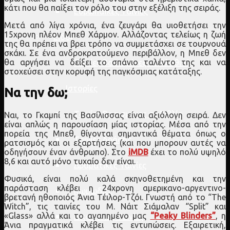
κάτι που θα παίξει τον ρόλο του στην εξέλιξη της σειράς.
Ευρωπαϊκές Ταινίες
Μετά από λίγα χρόνια, ένα ζευγάρι θα υιοθετήσει την
15χρονη πλέον Μπεθ Χάρμον. Αλλάζοντας τελείως η ζωή
Είδος
της θα πρέπει να βρει τρόπο να συμμετάσχει σε τουρνουά
σκάκι. Σε ένα ανδροκρατούμενο περιβάλλον, η Μπεθ δεν
θα αργήσει να δείξει το σπάνιο ταλέντο της και να
Ταινίες Βασισμένες σε Αληθινές
στοχεύσει στην κορυφή της παγκόσμιας κατάταξης.
Ιστορίες
Να την δω;
Ταινίες Βασισμένες σε Βιβλία
Ναι, το Γκαμπί της Βασίλισσας είναι αξιόλογη σειρά. Δεν
είναι απλώς η παρουσίαση μίας ιστορίας. Μέσα από την
πορεία της Μπεθ, θίγονται σημαντικά θέματα όπως ο
Ταινίες δράσης
ρατσισμός και οι εξαρτήσεις (και που μπορουν αυτές να
οδηγήσουν έναν άνθρωπο). Στο
iMDB
έχει το πολύ υψηλό
8,6 και αυτό μόνο τυχαίο δεν είναι.
Δραματικές Ταινίες
Φυσικά, είναι πολύ καλά σκηνοθετημένη και την
παράσταση κλέβει η 24χρονη αμερικανο-αργεντινο-
Κωμωδίες
βρετανή ηθοποιός Άνια Τέιλορ-Τζόι. Γνωστή από το “The
Witch”, τις ταινίες του Μ. Νάιτ Σιάμαλαν “Split” και
«Glass» αλλά και το αγαπημένο μας
“Peaky Blinders”
, η
Δικαστικές Ταινίες
Άνια πραγματικά κλέβει τις εντυπώσεις. Εξαιρετική,