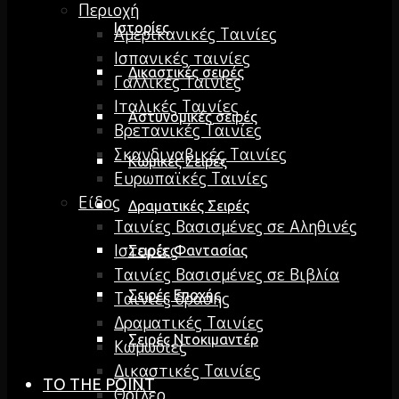
Περιοχή
Ιστορίες
Αμερικανικές Ταινίες
Ισπανικές ταινίες
Δικαστικές σειρές
Γαλλικές Ταινίες
Ιταλικές Ταινίες
Αστυνομικές σειρές
Βρετανικές Ταινίες
Σκανδιναβικές Ταινίες
Κωμικές Σειρές
Ευρωπαϊκές Ταινίες
Είδος
Δραματικές Σειρές
Ταινίες Βασισμένες σε Αληθινές
Ιστορίες
Σειρές Φαντασίας
Ταινίες Βασισμένες σε Βιβλία
Σειρές Εποχής
Ταινίες δράσης
Δραματικές Ταινίες
Σειρές Ντοκιμαντέρ
Κωμωδίες
Δικαστικές Ταινίες
TO THE POINT
Θρίλερ