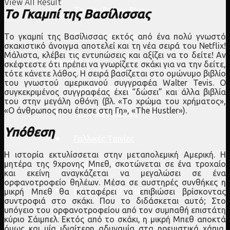
View All Result
Ταινίες Disney Plus
Το Γκαμπί της Βασίλισσας
Ταινίες Cosmote TV
Το γκαμπί της Βασίλισσας εκτός από ένα πολύ γνωστό
σκακιστικό άνοιγμα αποτελεί και τη νέα σειρά του Netflix!
Μάλιστα, κλέβει τις εντυπώσεις και αξίζει να το δείτε! Αν
Περιοχή
σκέφτεστε ότι πρέπει να γνωρίζετε σκάκι για να την δείτε,
τότε κάνετε λάθος. Η σειρά βασίζεται στο ομώνυμο βιβλίο
του γνωστού αμερικανού συγγραφέα Walter Tevis. Ο
Αμερικανικές Ταινίες
συγκεκριμένος συγγραφέας έχει “δώσει” και άλλα βιβλία
του στην μεγάλη οθόνη (βλ. «Το χρώμα του χρήματος»,
«Ο άνθρωπος που έπεσε στη Γη», «The Hustler»).
Ισπανικές ταινίες
Υπόθεση
Γαλλικές Ταινίες
Η ιστορία εκτυλίσσεται στην μεταπολεμική Αμερική. Η
μητέρα της 9χρονης Μπεθ, σκοτώνεται σε ένα τροχαίο
Ιταλικές Ταινίες
και εκείνη αναγκάζεται να μεγαλώσει σε ένα
ορφανοτροφείο θηλέων. Μέσα σε αυστηρές συνθήκες η
Βρετανικές Ταινίες
μικρή Μπεθ θα καταφέρει να επιβιώσει βρίσκοντας
συντροφιά στο σκάκι. Που το διδάσκεται αυτό; Στο
υπόγειο του ορφανοτροφείου από τον συμπαθή επιστάτη
Σκανδιναβικές Ταινίες
κύριο Σάιμπελ. Εκτός από το σκάκι, η μικρή Μπεθ αποκτά
όμως και μία ιδιαίτερη αδυναμία στα ηρεμιστικά χάπια,