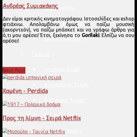
Ανδρέας Συμιακάκης
Σειρές Netflix
Δεν είμαι κριτικός κινηματογράφου. Ιστοσελίδες και eshop
Σειρές Disney Plus
φτιάχνω. Απολαμβάνω όμως να παίζω μουσική
(ακορντεόν), να παίζω μπάσκετ και να γράφω άρθρα για
ό,τι μου αρέσει! Έτσι, ξεκίνησα το
Gorilaki
. Ελπίζω να σου
Σειρές Cosmote TV
αρέσει!
Περιοχή
Ισπανικές Σειρές
Next Post
Αμερικανικές Σειρές
Χαμένη - Perdida
Βρετανικές Σειρές
Ιταλικές Σειρές
Προς τη λίμνη - Σειρά Netflix
Ασιατικές σειρές