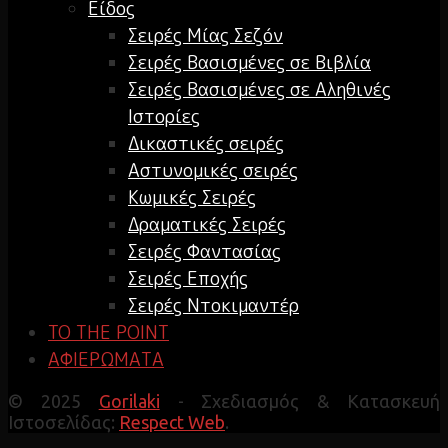
Είδος
Σειρές Μίας Σεζόν
Σειρές Βασισμένες σε Βιβλία
Σειρές Βασισμένες σε Αληθινές
Ιστορίες
Δικαστικές σειρές
Αστυνομικές σειρές
Κωμικές Σειρές
Δραματικές Σειρές
Σειρές Φαντασίας
Σειρές Εποχής
Σειρές Ντοκιμαντέρ
TO THE POINT
ΑΦΙΕΡΩΜΑΤΑ
© 2025
Gorilaki
- Σχεδιασμός & Κατασκευή
Ιστοσελίδας:
Respect Web
.