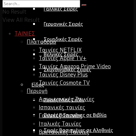
Γαλλικές Σειρές
No Result
View All Result
Γερμανικές Σειρές
ΤΑΙΝΙΕΣ
Σουηδικές Σειρές
Πλατφόρμα
Ταινίες NETFLIX
Βελγικές Σειρές
Ταινίες Apple TV+
Ταινίες Amazon Prime Video
Σκανδιναβικές Σειρές
Ταινίες Disney Plus
Ταινίες Cosmote TV
Είδος
Περιοχή
Αμερικανικές Ταινίες
Σειρές Μίας Σεζόν
Ισπανικές ταινίες
Γαλλικές Ταινίες
Σειρές Βασισμένες σε Βιβλία
Ιταλικές Ταινίες
Σειρές Βασισμένες σε Αληθινές
Βρετανικές Ταινίες