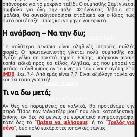
σπόνσορες για το μακρινό ταξίδι. Ο συμπαθής Σαμί γίνεται
Ευρωπαϊκές Ταινίες
σύμβολο για όλη την πόλη. Φτάνοντας βέβαια στα
Ιμαλάια, θα συνειδητοποιήσει σταδιακά και ο ίδιος πως
αυτό που έταξε…ίσως και να μην είναι εφικτό.
Είδος
Η ανάβαση –
Να την δω;
Ταινίες Βασισμένες σε Αληθινές
Τα καλύτερα σενάρια είναι αληθινές ιστορίες πολλές
φορές. Ο πρωταγωνιστής γίνεται πολύ συμπαθής και
Ιστορίες
βγάζει γέλιο σε αρκετά σημεία. Επίσης, υπάρχουν ωραία
τοπία ειδικά προς το τέλος. Αλήθεια, ως που μπορεί να
Ταινίες Βασισμένες σε Βιβλία
φτάσει ο άνθρωπος αν το κίνητρό του είναι η αγάπη; Στο
iMDB
, έχει 7,4. Από εμάς είναι 7,7! Είναι αξιόλογη ταινία αν
και όχι τόσο γνωστή!
Ταινίες δράσης
Τι να δω μετά;
Δραματικές Ταινίες
Αν θες να παραμείνεις σε γαλλικά, θα προτείναμε την
σειρά “Πάρε τον Μάνατζέρ μου” που είναι καταπληκτική!
Κωμωδίες
Επίσης, αν θες να μείνεις σε ευρωπαϊκό κινηματογράφο,
τότε δες το “
Πρέπει να μιλήσουμε
” ή το “
Τρελός για
σένα
“, δύο πολύ ευχάριστες ισπανικές ταινίες.
Δικαστικές Ταινίες