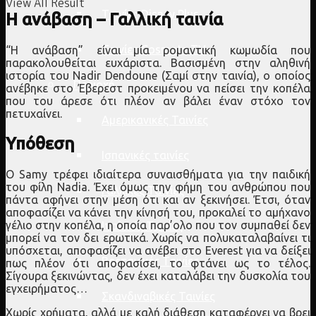
View All Result
Ταινίες Disney Plus
Η ανάβαση – Γαλλική ταινία
Ταινίες Cosmote TV
“Η ανάβαση” είναι μία ρομαντική κωμωδία που
παρακολουθείται ευχάριστα. Βασισμένη στην αληθινή
ιστορία του Nadir Dendoune (Σαμί στην ταινία), ο οποίος
Περιοχή
ανέβηκε στο Έβερεστ προκειμένου να πείσει την κοπέλα
που του άρεσε ότι πλέον αν βάλει έναν στόχο τον
πετυχαίνει.
Αμερικανικές Ταινίες
Υπόθεση
Ισπανικές ταινίες
Ο Samy τρέφει ιδιαίτερα συναισθήματα για την παιδική
του φίλη Nadia. Έχει όμως την φήμη του ανθρώπου που
Γαλλικές Ταινίες
πάντα αφήνει στην μέση ότι και αν ξεκινήσει. Έτσι, όταν
αποφασίζει να κάνει την κίνησή του, προκαλεί το αμήχανο
γέλιο στην κοπέλα, η οποία παρ’ολο που τον συμπαθεί δεν
Ιταλικές Ταινίες
μπορεί να τον δει ερωτικά. Χωρίς να πολυκαταλαβαίνει τι
υπόσχεται, αποφασίζει να ανέβει στο Everest για να δείξει
Βρετανικές Ταινίες
πως πλέον ότι αποφασίσει, το φτάνει ως το τέλος.
Σίγουρα ξεκινώντας, δεν έχει καταλάβει την δυσκολία του
εγχειρήματος…
Σκανδιναβικές Ταινίες
Χωρίς χρήματα, αλλά με καλή διάθεση καταφέρνει να βρει