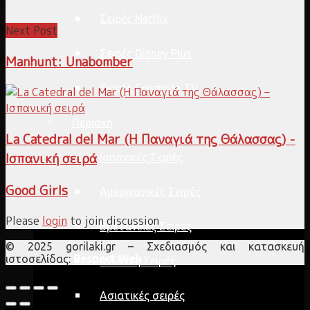
Σειρές Netflix
Next Post
Σειρές Disney Plus
Manhunt: Unabomber
Σειρές Cosmote TV
Περιοχή
La Catedral del Mar (Η Παναγιά της Θάλασσας) -
Ισπανική σειρά
Ισπανικές Σειρές
Good Girls
Αμερικανικές Σειρές
Please
login
to join discussion
Βρετανικές Σειρές
© 2025 gorilaki.gr – Σχεδιασμός και κατασκευή
ιστοσελίδας:
Respect Web
Ιταλικές Σειρές
Ασιατικές σειρές