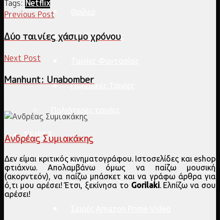
Tags:
Netflix
Θρίλερ
Previous Post
Δύο ταινίες χάσιμο χρόνου
Ταινίες εποχής
Next Post
Ταινίες Φαντασίας
Manhunt: Unabomber
Πολεμικές Ταινίες
Παλιότερες ταινίες
ΣΕΙΡΕΣ
Ανδρέας Συμιακάκης
Δεν είμαι κριτικός κινηματογράφου. Ιστοσελίδες και eshop
Πλατφόρμα
φτιάχνω. Απολαμβάνω όμως να παίζω μουσική
(ακορντεόν), να παίζω μπάσκετ και να γράφω άρθρα για
Σειρές Apple TV
ό,τι μου αρέσει! Έτσι, ξεκίνησα το
Gorilaki
. Ελπίζω να σου
αρέσει!
Σειρές Amazon Prime Video