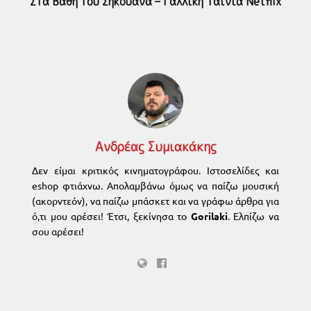
Στα Βάθη του Σηκουάνα – Γαλλική Ταινία Netflix
Ανδρέας Συμιακάκης
Δεν είμαι κριτικός κινηματογράφου. Ιστοσελίδες και
eshop φτιάχνω. Απολαμβάνω όμως να παίζω μουσική
(ακορντεόν), να παίζω μπάσκετ και να γράφω άρθρα για
ό,τι μου αρέσει! Έτσι, ξεκίνησα το
Gorilaki
. Ελπίζω να
σου αρέσει!