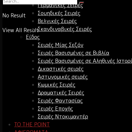
Γερμανικές Σειρές
Σουηδικές Σειρές
No Result
Βελγικές Σειρές
Σκανδιναβικές Σειρές
View All Result
Είδος
Σειρές Μίας Σεζόν
Σειρές Βασισμένες σε Βιβλία
Σειρές Βασισμένες σε Αληθινές Ιστορ
Δικαστικές σειρές
Αστυνομικές σειρές
Κωμικές Σειρές
Δραματικές Σειρές
Σειρές Φαντασίας
Σειρές Εποχής
Σειρές Ντοκιμαντέρ
TO THE POINT