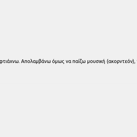
p φτιάχνω. Απολαμβάνω όμως να παίζω μουσική (ακορντεόν), 