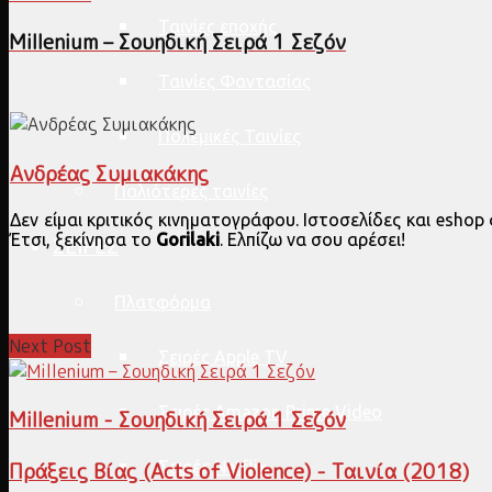
Ταινίες εποχής
Millenium – Σουηδική Σειρά 1 Σεζόν
Ταινίες Φαντασίας
Πολεμικές Ταινίες
Ανδρέας Συμιακάκης
Παλιότερες ταινίες
Δεν είμαι κριτικός κινηματογράφου. Ιστοσελίδες και esho
Έτσι, ξεκίνησα το
Gorilaki
. Ελπίζω να σου αρέσει!
ΣΕΙΡΕΣ
Πλατφόρμα
Next Post
Σειρές Apple TV
Σειρές Amazon Prime Video
Millenium - Σουηδική Σειρά 1 Σεζόν
Σειρές Netflix
Πράξεις Βίας (Acts of Violence) - Ταινία (2018)