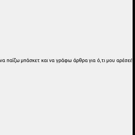
να παίζω μπάσκετ και να γράφω άρθρα για ό,τι μου αρέσει!