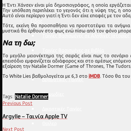
Η Έντι Χάνσεν είναι μία δημοσιογράφος, η οποία εργάζετα
Ευρωπαϊκές Ταινίες
Την υπόθεση περιπλέκει το γεγονός ότι η νύφη της, η οπο
Αυτό είναι περίεργο γιατί η Έντι δεν είχε επαφές με τον αδ
Είδος
Τότε, εκείνη θα προσπαθήσει να προστατέψει τα ανήψια 
μυστικά θα έρθουν στο φως ενώ πίσω από τον φόνο μπορεί
Ταινίες Βασισμένες σε Αληθινές Ιστορίες
Να τη δω;
Ταινίες Βασισμένες σε Βιβλία
Το μεγάλο μειονέκτημα της σειράς είναι πως το σενάριο 
επεισόδιο εμφανίζεται αδιάφορος και στο αμέσως επόμενο, χ
Ταινίες δράσης
εξαίρεση την Natalie Dormer (Game of Thrones, The Tudors
To White Lies βαθμολογείται με 6,3 στο
iMDB
. Τόσο θα του
Δραματικές Ταινίες
Κωμωδίες
Tags:
Natalie Dormer
Previous Post
Δικαστικές Ταινίες
Argylle – Ταινία Apple TV
Θρίλερ
Next Post