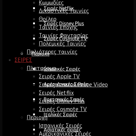
Κωμωδίες
Σειρές Netflix
Δικαστικές Ταινίες
Θρίλερ
Σειρές Disney Plus
Ταινίες εποχής
Ταινίες Φαντασίας
Σειρές Cosmote TV
Πολεμικές Ταινίες
Παλιότερες ταινίες
Περιοχή
ΣΕΙΡΕΣ
Πλατφόρμα
Ισπανικές Σειρές
Σειρές Apple TV
Σειρές Amazon Prime Video
Αμερικανικές Σειρές
Σειρές Netflix
Βρετανικές Σειρές
Σειρές Disney Plus
Σειρές Cosmote TV
Ιταλικές Σειρές
Περιοχή
Ισπανικές Σειρές
Ασιατικές σειρές
Αμερικανικές Σειρές