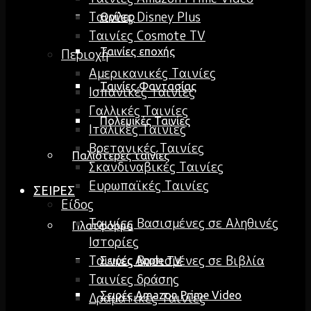
Ταινίες Disney Plus
Θρίλερ
Ταινίες Cosmote TV
Ταινίες εποχής
Περιοχή
Αμερικανικές Ταινίες
Ταινίες Φαντασίας
Ισπανικές ταινίες
Γαλλικές Ταινίες
Πολεμικές Ταινίες
Ιταλικές Ταινίες
Βρετανικές Ταινίες
Παλιότερες ταινίες
Σκανδιναβικές Ταινίες
Ευρωπαϊκές Ταινίες
ΣΕΙΡΕΣ
Είδος
Ταινίες Βασισμένες σε Αληθινές
Πλατφόρμα
Ιστορίες
Ταινίες Βασισμένες σε Βιβλία
Σειρές Apple TV
Ταινίες δράσης
Σειρές Amazon Prime Video
Δραματικές Ταινίες