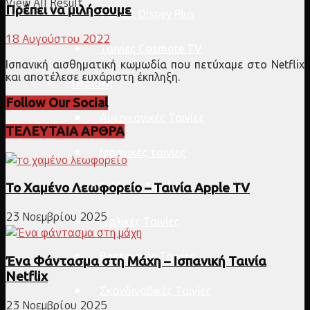
View All Result
Πρέπει να μιλήσουμε
Ταινίες Disney Plus
18 Αυγούστου 2022
Ταινίες Cosmote TV
Ισπανική αισθηματική κωμωδία που πετύχαμε στο Netflix
και αποτέλεσε ευχάριστη έκπληξη.
Περιοχή
Follow Our Social
Αμερικανικές Ταινίες
ΤΕΛΕΥΤΑΙΑ ΑΡΘΡΑ
Ισπανικές ταινίες
Γαλλικές Ταινίες
Το Χαμένο Λεωφορείο – Ταινία Apple TV
23 Νοεμβρίου 2025
Ιταλικές Ταινίες
Βρετανικές Ταινίες
Ένα Φάντασμα στη Μάχη – Ισπανική Ταινία
Netflix
Σκανδιναβικές Ταινίες
23 Νοεμβρίου 2025