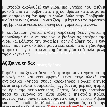
Ευρωπαϊκές Ταινίες
Η ιστορία ακολουθεί την Alba, μια μητέρα που φεύγει
μακριά από τα προβλήματά της και βρίσκει καταφύγιο σε
μια απομακρυσμένη φάρμα λουλουδιών στην Προβηγκία.
Είδος
Φαίνεται πως ξεκινά μια νέα ζωή… μέχρι που το αφεντικό
της βρίσκεται νεκρό και εκείνη κατηγορείται για φόνο.
Ταινίες Βασισμένες σε Αληθινές
Η κατάσταση γίνεται ακόμη χειρότερη όταν γίνεται η
αποκάλυψη ότι ο νεκρός είναι ο βιολογικός πατέρας της
Ιστορίες
Alba, και μάλιστα την αναφέρει στην διαθήκη του. Ήταν
εκείνη που τον σκότωσε για να έχει κέρδη από τη διαθήκη
ή πρόκειται για μία καλοστημένη παγίδα από άλλα μέλη
Ταινίες Βασισμένες σε Βιβλία
της οικογένειας;
Αξίζει να τη δω;
Ταινίες δράσης
Παρόλο που ξεκινά δυναμικά, η σειρά χάνει γρήγορα τη
συνοχή της και έχει εμφανή κενά στην πλοκή και
Δραματικές Ταινίες
αντιφατικά κίνητρα στους χαρακτήρες. Πολλές σκηνές
είναι υπερβολικά δραματικές, αγγίζοντας μερικές φορές
Κωμωδίες
τα όρια της σαπουνόπερας. Οπότε, δεν την προτείνω
παρά το γεγονός ότι είναι μόλις 6 επεισόδια. Κρίμα,
πάντως, γιατί συναντάμε ονόματα όπως η Isabelle Adjani
Δικαστικές Ταινίες
και ο Thibault de Montalembert (γνωστός από την
εξαιρετική γαλλική σειρά “
Πάρε τον μάνατζέρ μου
“).