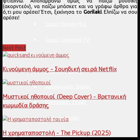
φτιάχνω. Απολαμβάνω όμως να παίζω μουσική
(ακορντεόν), να παίζω μπάσκετ και να γράφω άρθρα για
Σειρές Netflix
ό,τι μου αρέσει! Έτσι, ξεκίνησα το
Gorilaki
. Ελπίζω να σου
αρέσει!
Σειρές Disney Plus
Σειρές Cosmote TV
Next Post
Περιοχή
Κινούμενη άμμος - Σουηδική σειρά Netflix
Ισπανικές Σειρές
Αμερικανικές Σειρές
Μυστικοί ηθοποιοί (Deep Cover) - Βρετανική
Βρετανικές Σειρές
κωμωδία δράσης
Ιταλικές Σειρές
Η χρηματαποστολή - The Pickup (2025)
Ασιατικές σειρές