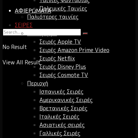
Ταινίες Φαντασίας
Πολεμικές Ταινίες
ΑΦΙΕΡΩΜΑΤΑ
Παλιότερες ταινίες
ΣΕΙΡΕΣ
Πλατφόρμα
Σειρές Apple TV
No Result
Σειρές Amazon Prime Video
Σειρές Netflix
View All Result
Σειρές Disney Plus
Σειρές Cosmote TV
Περιοχή
Ισπανικές Σειρές
Αμερικανικές Σειρές
Βρετανικές Σειρές
Ιταλικές Σειρές
Ασιατικές σειρές
Γαλλικές Σειρές