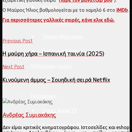
Θρίλερ
Ο Μαύρος Ήλιος βαθμολογείται με το χαμηλό 6 στο
IMDb
.
Για περισσότερες γαλλικές σειρές, κάνε κλικ εδώ.
Ταινίες εποχής
Ταινίες Φαντασίας
Previous Post
Πολεμικές Ταινίες
Η μαύρη χήρα – Ισπανική ταινία (2025)
Next Post
Παλιότερες ταινίες
Κινούμενη άμμος – Σουηδική σειρά Netflix
ΣΕΙΡΕΣ
Πλατφόρμα
Σειρές Apple TV
Ανδρέας Συμιακάκης
Σειρές Amazon Prime Video
Δεν είμαι κριτικός κινηματογράφου. Ιστοσελίδες και eshop