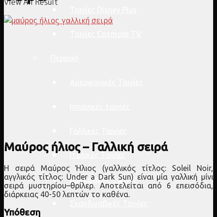
View All Result
Ταινίες Disney Plus
Ταινίες Cosmote TV
Περιοχή
Αμερικανικές Ταινίες
Ισπανικές ταινίες
Γαλλικές Ταινίες
Μαύρος ήλιος – Γαλλική σειρά
Ιταλικές Ταινίες
Η σειρά Μαύρος Ήλιος (γαλλικός τίτλος: Soleil Noir,
αγγλικός τίτλος: Under a Dark Sun) είναι μία γαλλική μίνι
Βρετανικές Ταινίες
σειρά μυστηρίου–θρίλερ. Αποτελείται από 6 επεισόδια,
διάρκειας 40-50 λεπτών το καθένα.
Σκανδιναβικές Ταινίες
Υπόθεση