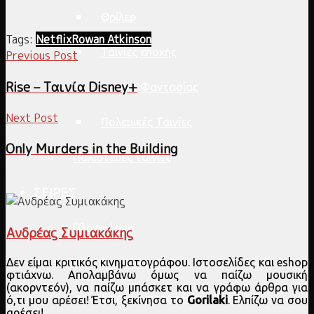
Θρίλερ
Tags:
Netflix
Rowan Atkinson
Ταινίες εποχής
Previous Post
Rise – Ταινία Disney+
Ταινίες Φαντασίας
Next Post
Πολεμικές Ταινίες
Only Murders in the Building
Παλιότερες ταινίες
ΣΕΙΡΕΣ
Πλατφόρμα
Ανδρέας Συμιακάκης
Δεν είμαι κριτικός κινηματογράφου. Ιστοσελίδες και eshop
Σειρές Apple TV
φτιάχνω. Απολαμβάνω όμως να παίζω μουσική
(ακορντεόν), να παίζω μπάσκετ και να γράφω άρθρα για
Σειρές Amazon Prime Video
ό,τι μου αρέσει! Έτσι, ξεκίνησα το
Gorilaki
. Ελπίζω να σου
αρέσει!