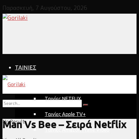
Παρασκευή, 7 Αυγούστου, 2026
ΤΑΙΝΙΕΣ
Πλατφόρμα
Ταινίες NETFLIX
Ταινίες Apple TV+
No Result
Man Vs Bee – Σειρά Netflix
Ταινίες Amazon Prime Video