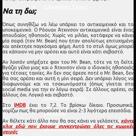
Ευρωπαϊκές Ταινίες
Να τη δω;
Είδος
Όπως συνηθίζω να λέω υπάρχει το αντικειμενικό και το
υποκειμενικό. Ο Ρόουαν Άτκινσον αντικειμενικά είναι ένας
σπουδαίος ηθοποιός. Χωρίς να μιλάει, κατάφερε να κάνει
Ταινίες Βασισμένες σε Αληθινές
μία σειρά (τον Mr. Bean) που ήταν απολύτως επιτυχημένη
και απέκτησε παγκόσμια φήμη. Αυτό το στυλ όμως μπορεί
σε κάποιον να μην αρέσει και αυτό είναι κάτι σεβαστό.
Ιστορίες
Αν λοιπόν υπήρξατε φαν του Mr. Bean, τότε να τη δείτε.
Ταινίες Βασισμένες σε Βιβλία
Βγάζει γέλιο μιας και ο Άτκινσον είναι ο ιδανικός ηθοποιός
για τέτοιες ταινίες. Αν δεν σας άρεσε ποτέ ο Mr. Bean, δεν
θα σας αρέσει και αυτή η μίνι σειρά. Δεν υπάρχει λόγος να
Ταινίες δράσης
διαφωνούμε και να τσακωνόμαστε (όπως γίνεται στα
social media για την εν λόγω σειρά). Σε άλλους αρέσει, σε
άλλους όχι. Λογικό και σεβαστό.
Δραματικές Ταινίες
Στο
iMDB
έχει το 7,2. Το βρίσκω δίκαιο. Προσωπικά,
νομίζω πως θα μπορούσε να είναι 2-3 λιγότερα επεισόδια.
Κωμωδίες
Αν θέλετε κάτι άλλο που θα σας κάνει να γελάσετε,
κάντε
κλικ εδώ που έχουμε συγκεντρώσει όλες τις κωμικές
Δικαστικές Ταινίες
σειρές
.