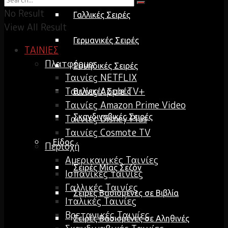
No Result
Γαλλικές Σειρές
View All Result
Γερμανικές Σειρές
ΤΑΙΝΙΕΣ
Πλατφόρμα
Σουηδικές Σειρές
Ταινίες NETFLIX
Ταινίες Apple TV+
Βελγικές Σειρές
Ταινίες Amazon Prime Video
Σκανδιναβικές Σειρές
Ταινίες Disney Plus
Ταινίες Cosmote TV
Είδος
Περιοχή
Αμερικανικές Ταινίες
Σειρές Μίας Σεζόν
Ισπανικές ταινίες
Γαλλικές Ταινίες
Σειρές Βασισμένες σε Βιβλία
Ιταλικές Ταινίες
Βρετανικές Ταινίες
Σειρές Βασισμένες σε Αληθινές