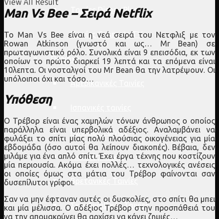
View All Result
Ταινίες Disney Plus
Man Vs Bee – Σειρά Netflix
Ταινίες Cosmote TV
Το Man Vs Bee είναι η νεά σειρά του Νετφλιξ με τον
Rowan Atkinson (γνωστό και ως… Mr Bean) σε
πρωταγωνιστικό ρόλο. Συνολικά είναι 9 επεισόδια, εκ των
Περιοχή
οποίων το πρώτο διαρκεί 19 λεπτά και τα επόμενα είναι
10λεπτα. Οι νοσταλγοί του Mr Bean θα την λατρέψουν. Οι
υπόλοιποι όχι και τόσο…
Αμερικανικές Ταινίες
Υπόθεση
Ισπανικές ταινίες
Ο Τρέβορ είναι ένας χαμηλών τόνων άνθρωπος ο οποίος
παράλληλα είναι υπερβολικά αδέξιος. Αναλαμβάνει να
Γαλλικές Ταινίες
φυλάξει το σπίτι μίας πολύ πλούσιας οικογένειας για μία
εβδομάδα (όσο αυτοί θα λείπουν διακοπές). Βέβαια, δεν
μιλάμε για ένα απλό σπίτι. Έχει έργα τέχνης που κοστίζουν
Ιταλικές Ταινίες
μία περιουσία. Ακόμα έχει πολλές… τεχνολογικές ανέσεις
οι οποίες όμως στα μάτια του Τρέβορ φαίνονται σαν
Βρετανικές Ταινίες
δυσεπίλυτοι γρίφοι.
Σαν να μην έφταναν αυτές οι δυσκολίες, στο σπίτι θα μπει
Σκανδιναβικές Ταινίες
και μία μέλισσα. Ο αδέξιος Τρέβορ στην προσπάθειά του
να την απομακρύνει θα αρχίσει να κάνει ζημιές…