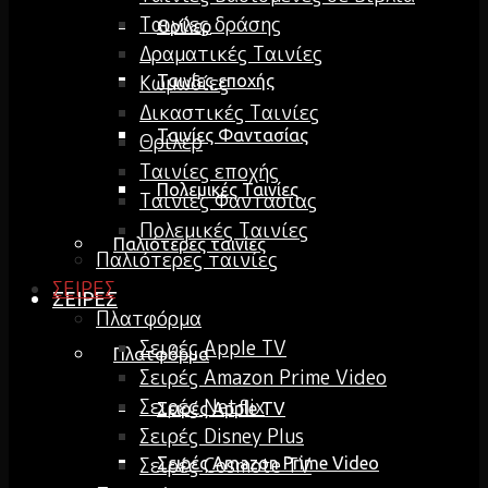
Ταινίες δράσης
Θρίλερ
Δραματικές Ταινίες
Κωμωδίες
Ταινίες εποχής
Δικαστικές Ταινίες
Ταινίες Φαντασίας
Θρίλερ
Ταινίες εποχής
Πολεμικές Ταινίες
Ταινίες Φαντασίας
Πολεμικές Ταινίες
Παλιότερες ταινίες
Παλιότερες ταινίες
ΣΕΙΡΕΣ
ΣΕΙΡΕΣ
Πλατφόρμα
Σειρές Apple TV
Πλατφόρμα
Σειρές Amazon Prime Video
Σειρές Netflix
Σειρές Apple TV
Σειρές Disney Plus
Σειρές Cosmote TV
Σειρές Amazon Prime Video