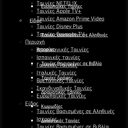
Ταινίες NETFLIX
Ευρωπαϊκές Ταινίες
Ταινίες Apple TV+
Ταινίες Amazon Prime Video
Είδος
Ταινίες Disney Plus
Ταινίες Cosmote TV
Ταινίες Βασισμένες σε Αληθινές
Περιοχή
Αμερικανικές Ταινίες
Ιστορίες
Ισπανικές ταινίες
Ταινίες Βασισμένες σε Βιβλία
Γαλλικές Ταινίες
Ιταλικές Ταινίες
Ταινίες δράσης
Βρετανικές Ταινίες
Σκανδιναβικές Ταινίες
Δραματικές Ταινίες
Ευρωπαϊκές Ταινίες
Είδος
Κωμωδίες
Ταινίες Βασισμένες σε Αληθινές
Ιστορίες
Δικαστικές Ταινίες
Ταινίες Βασισμένες σε Βιβλία