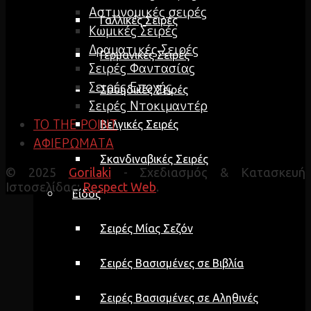
Αστυνομικές σειρές
Γαλλικές Σειρές
Κωμικές Σειρές
Δραματικές Σειρές
Γερμανικές Σειρές
Σειρές Φαντασίας
Σειρές Εποχής
Σουηδικές Σειρές
Σειρές Ντοκιμαντέρ
TO THE POINT
Βελγικές Σειρές
ΑΦΙΕΡΩΜΑΤΑ
Σκανδιναβικές Σειρές
© 2025
Gorilaki
- Σχεδιασμός & Κατασκευή
Ιστοσελίδας:
Respect Web
.
Είδος
Σειρές Μίας Σεζόν
Σειρές Βασισμένες σε Βιβλία
Σειρές Βασισμένες σε Αληθινές