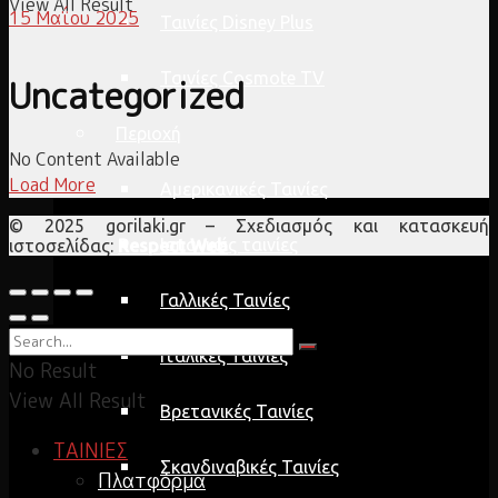
View All Result
15 Μαΐου 2025
Ταινίες Disney Plus
Ταινίες Cosmote TV
Uncategorized
Περιοχή
No Content Available
Load More
Αμερικανικές Ταινίες
© 2025 gorilaki.gr – Σχεδιασμός και κατασκευή
Ισπανικές ταινίες
ιστοσελίδας:
Respect Web
Γαλλικές Ταινίες
Ιταλικές Ταινίες
No Result
View All Result
Βρετανικές Ταινίες
ΤΑΙΝΙΕΣ
Σκανδιναβικές Ταινίες
Πλατφόρμα