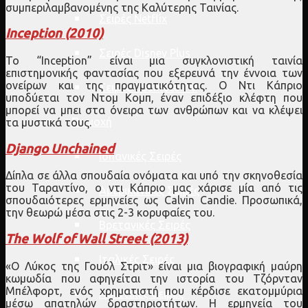
συμπεριλαμβανομένης της Καλύτερης Ταινίας.
Σειρές Netflix
Inception (2010)
Σειρές Disney Plus
Το “Inception” είναι μια συγκλονιστική ταινία
επιστημονικής φαντασίας που εξερευνά την έννοια των
ονείρων και της πραγματικότητας. Ο Ντι Κάπριο
Σειρές Cosmote TV
υποδύεται τον Ντομ Κομπ, έναν επιδέξιο κλέφτη που
μπορεί να μπει στα όνειρα των ανθρώπων και να κλέψει
Περιοχή
τα μυστικά τους.
Django Unchained
Ισπανικές Σειρές
Δίπλα σε άλλα σπουδαία ονόματα και υπό την σκηνοθεσία
του Ταραντίνο, ο ντι Κάπριο μας χάρισε μία από τις
Αμερικανικές Σειρές
σπουδαιότερες ερμηνείες ως Calvin Candie. Προσωπικά,
την θεωρώ μέσα στις 2-3 κορυφαίες του.
Βρετανικές Σειρές
The Wolf of Wall Street (2013)
Ιταλικές Σειρές
«Ο Λύκος της Γουόλ Στριτ» είναι μια βιογραφική μαύρη
κωμωδία που αφηγείται την ιστορία του Τζόρνταν
Μπέλφορτ, ενός χρηματιστή που κέρδισε εκατομμύρια
Ασιατικές σειρές
μέσω απατηλών δραστηριοτήτων. Η ερμηνεία του