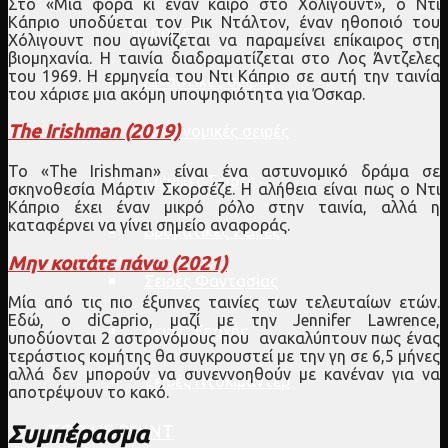
Στο «Μια φορά κι έναν καιρό στο Χόλιγουντ», ο Ντι
Κάπριο υποδύεται τον Ρικ Ντάλτον, έναν ηθοποιό του
Ιστορίες
Χόλιγουντ που αγωνίζεται να παραμείνει επίκαιρος στη
βιομηχανία. Η ταινία διαδραματίζεται στο Λος Άντζελες
του 1969. Η ερμηνεία του Ντι Κάπριο σε αυτή την ταινία
Δικαστικές σειρές
του χάρισε μια ακόμη υποψηφιότητα για Όσκαρ.
The Irishman (2019)
Αστυνομικές σειρές
Το «The Irishman» είναι ένα αστυνομικό δράμα σε
Κωμικές Σειρές
σκηνοθεσία Μάρτιν Σκορσέζε. Η αλήθεια είναι πως ο Ντι
Κάπριο έχει έναν μικρό ρόλο στην ταινία, αλλά η
καταφέρνει να γίνει σημείο αναφοράς.
Δραματικές Σειρές
Μην κοιτάτε πάνω (2021)
Σειρές Φαντασίας
Μία από τις πιο έξυπνες ταινίες των τελευταίων ετών.
Εδώ, ο diCaprio, μαζί με την Jennifer Lawrence,
Σειρές Εποχής
υποδύονται 2 αστρονόμους που ανακαλύπτουν πως ένας
τεράστιος κομήτης θα συγκρουστεί με την γη σε 6,5 μήνες
αλλά δεν μπορούν να συνεννοηθούν με κανέναν για να
Σειρές Ντοκιμαντέρ
αποτρέψουν το κακό.
TO THE POINT
Συμπέρασμα