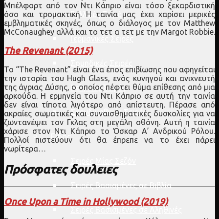
Μπέλφορτ από τον Ντι Κάπριο είναι τόσο ξεκαρδιστική
όσο και τρομακτική. Η ταινία μας έχει χαρίσει μερικές
Γαλλικές Σειρές
εμβληματικές σκηνές, όπως ο διάλογος με τον Matthew
McConaughey αλλά και το τετ α τετ με την Margot Robbie.
Γερμανικές Σειρές
The Revenant (2015)
Σουηδικές Σειρές
Το “The Revenant” είναι ένα έπος επιβίωσης που αφηγείται
την ιστορία του Hugh Glass, ενός κυνηγού και ανιχνευτή
της άγριας Δύσης, ο οποίος πέφτει θύμα επίθεσης από μια
Βελγικές Σειρές
αρκούδα. Η ερμηνεία του Ντι Κάπριο σε αυτή την ταινία
δεν είναι τίποτα λιγότερο από απίστευτη. Πέρασε από
Σκανδιναβικές Σειρές
ακραίες σωματικές και συναισθηματικές δυσκολίες για να
ζωντανέψει τον Γκλας στη μεγάλη οθόνη. Αυτή η ταινία
χάρισε στον Ντι Κάπριο το Όσκαρ Α’ Ανδρικού Ρόλου.
Είδος
Πολλοί πιστεύουν ότι θα έπρεπε να το έχει πάρει
νωρίτερα…
Σειρές Μίας Σεζόν
Πρόσφατες δουλειες
Σειρές Βασισμένες σε Βιβλία
Once Upon a Time in Hollywood (2019)
Σειρές Βασισμένες σε Αληθινές