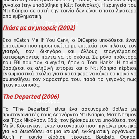
γυναίκα (την υποδύθηκε η Κέιτ Γουίνσλετ). Η ερμηνεία του
Θρίλερ
Ντι Κάπριο σε αυτή την ταινία δεν είναι τίποτα λιγότερο
από εμβληματική.
Ταινίες εποχής
Πιάσε με αν μπορείς (2002)
Ταινίες Φαντασίας
Στο «Catch Me If You Can», ο DiCaprio υποδύεται έναν
απατεώνα που προσποιείται με επιτυχία τον πιλότο, τον
γιατρό, τον δικηγόρο και άλλους επαγγελματίες
Πολεμικές Ταινίες
καταφέρνοντας πάντα να το σκάσει. Σε ρόλο πράκτορα
του FBI που τον κυνηγάει, ήταν ο Tom Hanks. Η ταινία
βασίζεται σε αληθινή ιστορία και ο Ντι Κάπριο κέρδισε
Παλιότερες ταινίες
εγκωμιαστικά σχόλια γιατί κατάφερε να κάνει το κοινό να
συμπαθήσει τον χαρακτήρα του, παρά το γεγονός πως
ΣΕΙΡΕΣ
ήταν κακοποιός.
The Departed (2006)
Πλατφόρμα
Το “The Departed” είναι ένα αστυνομικό θρίλερ με
πρωταγωνιστές τους Λεονάρντο Ντι Κάπριο, Ματ Ντέιμον
Σειρές Apple TV
και Τζακ Νίκολσον. Εδώ, τον βρίσκουμε να υποδύεται τον
Μπίλι Κόστιγκαν, έναν αστυνομικό που πηγαίνει μυστικά
για να διεισδύσει σε μια ισχυρή εγκληματική οργάνωση.
Σειρές Amazon Prime Video
Αυτή η ταινία κέρδισε τέσσερα βραβεία Όσκαρ,