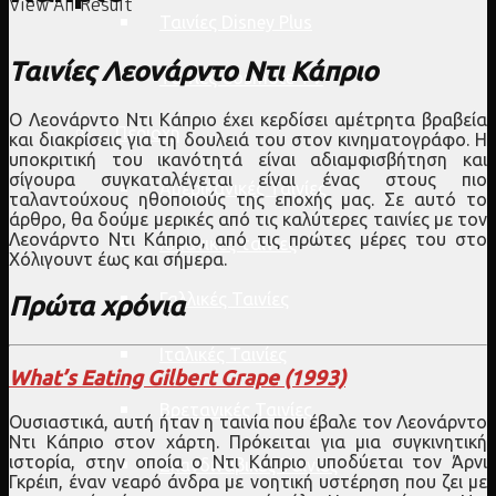
View All Result
Ταινίες Disney Plus
Ταινίες Λεονάρντο Ντι Κάπριο
Ταινίες Cosmote TV
Ο Λεονάρντο Ντι Κάπριο έχει κερδίσει αμέτρητα βραβεία
Περιοχή
και διακρίσεις για τη δουλειά του στον κινηματογράφο. Η
υποκριτική του ικανότητά είναι αδιαμφισβήτηση και
σίγουρα συγκαταλέγεται είναι ένας στους πιο
Αμερικανικές Ταινίες
ταλαντούχους ηθοποιούς της εποχής μας. Σε αυτό το
άρθρο, θα δούμε μερικές από τις καλύτερες ταινίες με τον
Λεονάρντο Ντι Κάπριο, από τις πρώτες μέρες του στο
Ισπανικές ταινίες
Χόλιγουντ έως και σήμερα.
Γαλλικές Ταινίες
Πρώτα χρόνια
Ιταλικές Ταινίες
What’s Eating Gilbert Grape (1993)
Βρετανικές Ταινίες
Ουσιαστικά, αυτή ήταν η ταινία που έβαλε τον Λεονάρντο
Ντι Κάπριο στον χάρτη. Πρόκειται για μια συγκινητική
ιστορία, στην οποία ο Ντι Κάπριο υποδύεται τον Άρνι
Σκανδιναβικές Ταινίες
Γκρέιπ, έναν νεαρό άνδρα με νοητική υστέρηση που ζει με