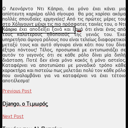
Ο Λεονάρντο Ντι Κάπριο, όχι μόνο έχει κάνει μια
ΑΦΙΕΡΩΜΑΤΑ
απίστευτη καριέρα αλλά σίγουρα θα μας χαρίσει ακόμα
πολλές σπουδαίες ερμηνείες! Από τις πρώτες μέρες του
στο Χόλιγουντ μέχρι τις πιο πρόσφατες ταινίες του, ο Ντι
Κάπριο έχει αποδείξει ξανά και ξανά ότι είναι ένας από
τους καλύτερους ηθοποιούς της γενιάς του. Έχει
υπηρετήσει άψογα ρόλους που είναι τελείως διαφορετικοί
No Result
μεταξύ τους και αυτό σίγουρα είναι κάτι που του δίνει
έξτρα πόντους! Τέλος, προσωπικά με εντυπωσιάζει σε
αυτόν το γεγονός ότι σε κάθε ρόλο δίνει μία διπλή
View All Result
διάσταση. Ποτέ δεν είναι μόνο κακός ή μόνο αστείος.
Καταφέρνει να αποτυπώσει με μοναδικό τρόπο κάθε
χαρακτήρα και πιστεύω πως μελετάει πολύ τον κάθε ρόλο
που αναλαμβάνει για να καταφέρνει να έχει τέτοιο
αποτέλεσμα!
Previous Post
Django, ο Τιμωρός
Next Post