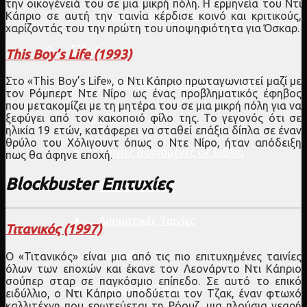
την οικογένειά του σε μια μικρή πόλη. Η ερμηνεία του Ντι
Ευρωπαϊκές Ταινίες
Κάπριο σε αυτή την ταινία κέρδισε κοινό και κριτικούς,
χαρίζοντάς του την πρώτη του υποψηφιότητα για Όσκαρ.
Είδος
This Boy’s Life (1993)
Στο «This Boy’s Life», ο Ντι Κάπριο πρωταγωνιστεί μαζί με
Ταινίες Βασισμένες σε Αληθινές
τον Ρόμπερτ Ντε Νίρο ως ένας προβληματικός έφηβος
που μετακομίζει με τη μητέρα του σε μια μικρή πόλη για να
Ιστορίες
ξεφύγει από τον κακοποιό φίλο της. Το γεγονός ότι σε
ηλικία 19 ετών, κατάφερει να σταθεί επάξια δίπλα σε έναν
θρύλο του Χόλιγουντ όπως ο Ντε Νίρο, ήταν απόδειξη
Ταινίες Βασισμένες σε Βιβλία
πως θα άφηνε εποχή.
Blockbuster Επιτυχίες
Ταινίες δράσης
Δραματικές Ταινίες
Τιτανικός (1997)
Κωμωδίες
Ο «Τιτανικός» είναι μια από τις πιο επιτυχημένες ταινίες
όλων των εποχών και έκανε τον Λεονάρντο Ντι Κάπριο
σούπερ σταρ σε παγκόσμιο επίπεδο. Σε αυτό το επικό
Δικαστικές Ταινίες
ειδύλλιο, ο Ντι Κάπριο υποδύεται τον Τζακ, έναν φτωχό
καλλιτέχνη που ερωτεύεται τη Ρόουζ, μια πλούσια νεαρή