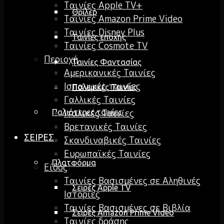
Ταινίες Apple TV+
Θρίλερ
Ταινίες Amazon Prime Video
Ταινίες Disney Plus
Ταινίες εποχής
Ταινίες Cosmote TV
Περιοχή
Ταινίες Φαντασίας
Αμερικανικές Ταινίες
Ισπανικές ταινίες
Πολεμικές Ταινίες
Γαλλικές Ταινίες
Ιταλικές Ταινίες
Παλιότερες ταινίες
Βρετανικές Ταινίες
ΣΕΙΡΕΣ
Σκανδιναβικές Ταινίες
Ευρωπαϊκές Ταινίες
Πλατφόρμα
Είδος
Ταινίες Βασισμένες σε Αληθινές
Σειρές Apple TV
Ιστορίες
Ταινίες Βασισμένες σε Βιβλία
Σειρές Amazon Prime Video
Ταινίες δράσης