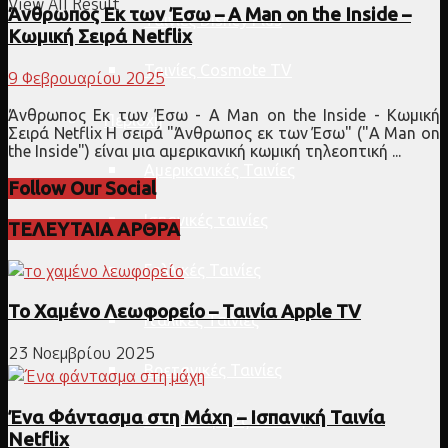
View All Result
Άνθρωπος Εκ των Έσω – A Man on the Inside –
Ταινίες Disney Plus
Κωμική Σειρά Netflix
Ταινίες Cosmote TV
9 Φεβρουαρίου 2025
Άνθρωπος Εκ των Έσω - A Man on the Inside - Κωμική
Περιοχή
Σειρά Netflix Η σειρά "Άνθρωπος εκ των Έσω" ("A Man on
the Inside") είναι μια αμερικανική κωμική τηλεοπτική ...
Αμερικανικές Ταινίες
Follow Our Social
Ισπανικές ταινίες
ΤΕΛΕΥΤΑΙΑ ΑΡΘΡΑ
Γαλλικές Ταινίες
Το Χαμένο Λεωφορείο – Ταινία Apple TV
Ιταλικές Ταινίες
23 Νοεμβρίου 2025
Βρετανικές Ταινίες
Ένα Φάντασμα στη Μάχη – Ισπανική Ταινία
Σκανδιναβικές Ταινίες
Netflix