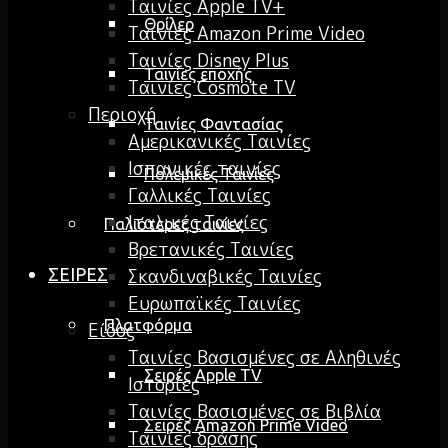
Ταινίες Apple TV+
Θρίλερ
Ταινίες Amazon Prime Video
Ταινίες Disney Plus
Ταινίες εποχής
Ταινίες Cosmote TV
Περιοχή
Ταινίες Φαντασίας
Αμερικανικές Ταινίες
Ισπανικές ταινίες
Πολεμικές Ταινίες
Γαλλικές Ταινίες
Ιταλικές Ταινίες
Παλιότερες ταινίες
Βρετανικές Ταινίες
ΣΕΙΡΕΣ
Σκανδιναβικές Ταινίες
Ευρωπαϊκές Ταινίες
Πλατφόρμα
Είδος
Ταινίες Βασισμένες σε Αληθινές
Σειρές Apple TV
Ιστορίες
Ταινίες Βασισμένες σε Βιβλία
Σειρές Amazon Prime Video
Ταινίες δράσης