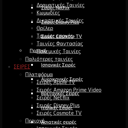
Δραματικές Ταινίες
Σειρές Netflix
Κωμωδίες
Δικαστικές Ταινίες
Σειρές Disney Plus
Θρίλερ
Ταινίες εποχής
Σειρές Cosmote TV
Ταινίες Φαντασίας
Πολεμικές Ταινίες
Περιοχή
Παλιότερες ταινίες
Ισπανικές Σειρές
ΣΕΙΡΕΣ
Πλατφόρμα
Αμερικανικές Σειρές
Σειρές Apple TV
Σειρές Amazon Prime Video
Βρετανικές Σειρές
Σειρές Netflix
Σειρές Disney Plus
Ιταλικές Σειρές
Σειρές Cosmote TV
Περιοχή
Ασιατικές σειρές