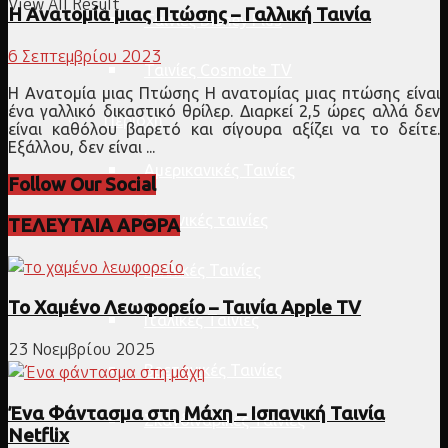
View All Result
Η Ανατομία μιας Πτώσης – Γαλλική Ταινία
Ταινίες Disney Plus
6 Σεπτεμβρίου 2023
Ταινίες Cosmote TV
Η Ανατομία μιας Πτώσης Η ανατομίας μιας πτώσης είναι
ένα γαλλικό δικαστικό θρίλερ. Διαρκεί 2,5 ώρες αλλά δεν
Περιοχή
είναι καθόλου βαρετό και σίγουρα αξίζει να το δείτε.
Εξάλλου, δεν είναι ...
Αμερικανικές Ταινίες
Follow Our Social
Ισπανικές ταινίες
ΤΕΛΕΥΤΑΙΑ ΑΡΘΡΑ
Γαλλικές Ταινίες
Το Χαμένο Λεωφορείο – Ταινία Apple TV
Ιταλικές Ταινίες
23 Νοεμβρίου 2025
Βρετανικές Ταινίες
Ένα Φάντασμα στη Μάχη – Ισπανική Ταινία
Σκανδιναβικές Ταινίες
Netflix