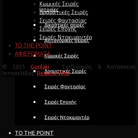
Κωμικές Σειρές
Ιστορίες
Δραματικές Σειρές
Σειρές Φαντασίας
Δικαστικές σειρές
Σειρές Εποχής
Σειρές Ντοκιμαντέρ
Αστυνομικές σειρές
TO THE POINT
ΑΦΙΕΡΩΜΑΤΑ
Κωμικές Σειρές
© 2025
Gorilaki
- Σχεδιασμός & Κατασκευή
Δραματικές Σειρές
Ιστοσελίδας:
Respect Web
.
Σειρές Φαντασίας
Σειρές Εποχής
Σειρές Ντοκιμαντέρ
TO THE POINT