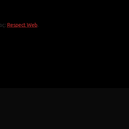
ας:
Respect Web
.