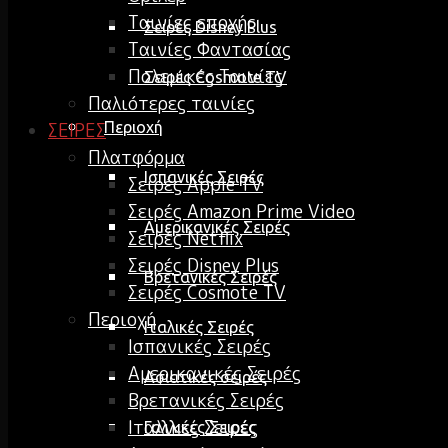
Ταινίες εποχής
Σειρές Disney Plus
Ταινίες Φαντασίας
Πολεμικές Ταινίες
Σειρές Cosmote TV
Παλιότερες ταινίες
Περιοχή
ΣΕΙΡΕΣ
Πλατφόρμα
Ισπανικές Σειρές
Σειρές Apple TV
Σειρές Amazon Prime Video
Αμερικανικές Σειρές
Σειρές Netflix
Σειρές Disney Plus
Βρετανικές Σειρές
Σειρές Cosmote TV
Περιοχή
Ιταλικές Σειρές
Ισπανικές Σειρές
Αμερικανικές Σειρές
Ασιατικές σειρές
Βρετανικές Σειρές
Ιταλικές Σειρές
Γαλλικές Σειρές