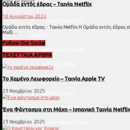
View All Result
Ομάδα εντός έδρας – Ταινία Netflix
Ταινίες Disney Plus
18 Αυγούστου 2022
Ταινίες Cosmote TV
Ομάδα εντός έδρας - Ταινία Netflix Η Ομάδα εντός έδρας ε
Mall). ...
Περιοχή
Follow Our Social
Αμερικανικές Ταινίες
ΤΕΛΕΥΤΑΙΑ ΑΡΘΡΑ
Ισπανικές ταινίες
Γαλλικές Ταινίες
Το Χαμένο Λεωφορείο – Ταινία Apple TV
23 Νοεμβρίου 2025
Ιταλικές Ταινίες
Βρετανικές Ταινίες
Ένα Φάντασμα στη Μάχη – Ισπανική Ταινία Netfli
23 Νοεμβρίου 2025
Σκανδιναβικές Ταινίες