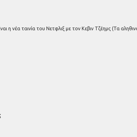
ίναι η νέα ταινία του Νετφλιξ με τον Κεβιν Τζέημς (Τα αλη
x