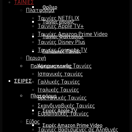
ΤΑΙΝΙΕΣ
Θρίλερ
Πλατφόρμα
Ταινίες NETFLIX
Ταινίες εποχής
Ταινίες Apple TV+
Ταινίες Amazon Prime Video
Ταινίες Φαντασίας
Ταινίες Disney Plus
Ταινίες Cosmote TV
Πολεμικές Ταινίες
Περιοχή
Αμερικανικές Ταινίες
Παλιότερες ταινίες
Ισπανικές ταινίες
ΣΕΙΡΕΣ
Γαλλικές Ταινίες
Ιταλικές Ταινίες
Πλατφόρμα
Βρετανικές Ταινίες
Σκανδιναβικές Ταινίες
Σειρές Apple TV
Ευρωπαϊκές Ταινίες
Είδος
Σειρές Amazon Prime Video
Ταινίες Βασισμένες σε Αληθινές