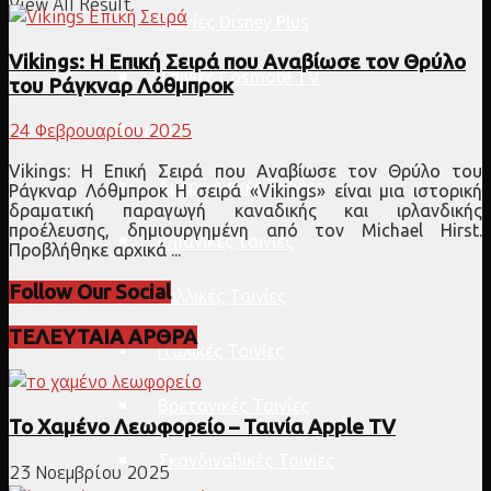
View All Result
Ταινίες Disney Plus
Vikings: Η Επική Σειρά που Αναβίωσε τον Θρύλο
Ταινίες Cosmote TV
του Ράγκναρ Λόθμπροκ
24 Φεβρουαρίου 2025
Περιοχή
Vikings: Η Επική Σειρά που Αναβίωσε τον Θρύλο του
Αμερικανικές Ταινίες
Ράγκναρ Λόθμπροκ Η σειρά «Vikings» είναι μια ιστορική
δραματική παραγωγή καναδικής και ιρλανδικής
προέλευσης, δημιουργημένη από τον Michael Hirst.
Ισπανικές ταινίες
Προβλήθηκε αρχικά ...
Follow Our Social
Γαλλικές Ταινίες
ΤΕΛΕΥΤΑΙΑ ΑΡΘΡΑ
Ιταλικές Ταινίες
Βρετανικές Ταινίες
Το Χαμένο Λεωφορείο – Ταινία Apple TV
Σκανδιναβικές Ταινίες
23 Νοεμβρίου 2025