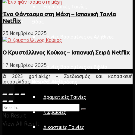
Ευρωπαϊκές Ταινίες
Ένα Φάντασμα στη Μάχη – Ισπανική Ταινία
Netflix
Είδος
23 Νοεμβρίου 2025
Ταινίες Βασισμένες σε Αληθινές
Ιστορίες
Ο Κρυστάλλινος Κούκος – Ισπανική Σειρά Netflix
17 Νοεμβρίου 2025
Ταινίες Βασισμένες σε Βιβλία
© 2025 gorilaki.gr – Σχεδιασμός και κατασκευή
ιστοσελίδας:
Respect Web
Ταινίες δράσης
Δραματικές Ταινίες
Κωμωδίες
No Result
View All Result
Δικαστικές Ταινίες