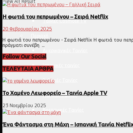
View All Result
Ταινίες Disney Plus
Η φωτιά του πεπρωμένου – Σειρά Netflix
Ταινίες Cosmote TV
20 Φεβρουαρίου 2025
Περιοχή
Η φωτιά του πεπρωμένου - Σειρά Netflix Η φωτιά του πεπρ
πράγματι συνέβη ...
Αμερικανικές Ταινίες
Follow Our Social
Ισπανικές ταινίες
ΤΕΛΕΥΤΑΙΑ ΑΡΘΡΑ
Γαλλικές Ταινίες
Το Χαμένο Λεωφορείο – Ταινία Apple TV
Ιταλικές Ταινίες
23 Νοεμβρίου 2025
Βρετανικές Ταινίες
Ένα Φάντασμα στη Μάχη – Ισπανική Ταινία Netfli
Σκανδιναβικές Ταινίες