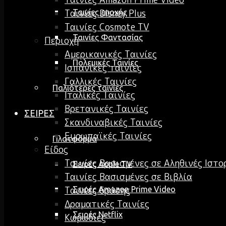
Ταινίες Disney Plus
Ταινίες εποχής
Ταινίες Cosmote TV
Ταινίες Φαντασίας
Περιοχή
Αμερικανικές Ταινίες
Πολεμικές Ταινίες
Ισπανικές ταινίες
Γαλλικές Ταινίες
Παλιότερες ταινίες
Ιταλικές Ταινίες
Βρετανικές Ταινίες
ΣΕΙΡΕΣ
Σκανδιναβικές Ταινίες
Ευρωπαϊκές Ταινίες
Πλατφόρμα
Είδος
Ταινίες Βασισμένες σε Αληθινές Ιστο
Σειρές Apple TV
Ταινίες Βασισμένες σε Βιβλία
Ταινίες δράσης
Σειρές Amazon Prime Video
Δραματικές Ταινίες
Σειρές Netflix
Κωμωδίες