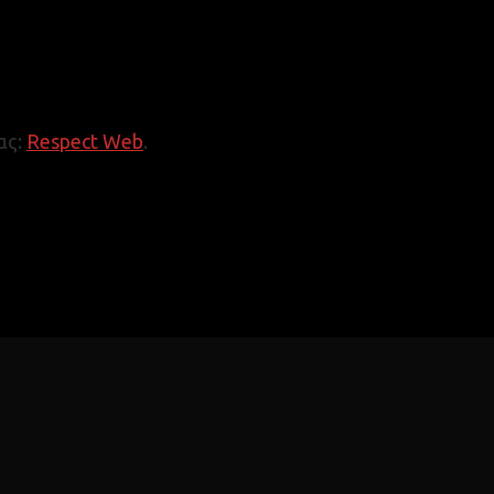
ας:
Respect Web
.