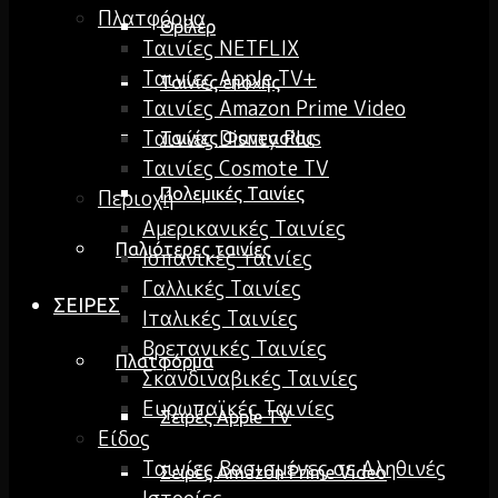
Πλατφόρμα
Θρίλερ
Ταινίες NETFLIX
Ταινίες Apple TV+
Ταινίες εποχής
Ταινίες Amazon Prime Video
Ταινίες Disney Plus
Ταινίες Φαντασίας
Ταινίες Cosmote TV
Πολεμικές Ταινίες
Περιοχή
Αμερικανικές Ταινίες
Παλιότερες ταινίες
Ισπανικές ταινίες
Γαλλικές Ταινίες
ΣΕΙΡΕΣ
Ιταλικές Ταινίες
Βρετανικές Ταινίες
Πλατφόρμα
Σκανδιναβικές Ταινίες
Ευρωπαϊκές Ταινίες
Σειρές Apple TV
Είδος
Ταινίες Βασισμένες σε Αληθινές
Σειρές Amazon Prime Video