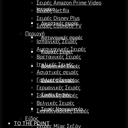
Σειρές Amazon Prime Video
Ιστορίες
Σειρές Netflix
Σειρές Disney Plus
Δικαστικές σειρές
Σειρές Cosmote TV
Περιοχή
Αστυνομικές σειρές
Ισπανικές Σειρές
Αμερικανικές Σειρές
Κωμικές Σειρές
Βρετανικές Σειρές
Ιταλικές Σειρές
Δραματικές Σειρές
Ασιατικές σειρές
Γαλλικές Σειρές
Σειρές Φαντασίας
Γερμανικές Σειρές
Σουηδικές Σειρές
Σειρές Εποχής
Βελγικές Σειρές
Σειρές Ντοκιμαντέρ
Σκανδιναβικές Σειρές
Είδος
TO THE POINT
Σειρές Μίας Σεζόν