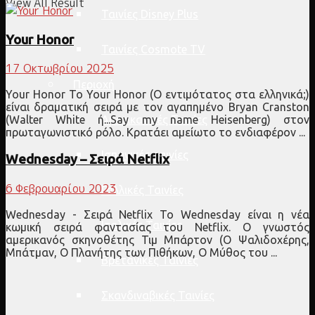
View All Result
Ταινίες Disney Plus
Your Honor
Ταινίες Cosmote TV
17 Οκτωβρίου 2025
Περιοχή
Your Honor Το Your Honor (Ο εντιμότατος στα ελληνικά;)
είναι δραματική σειρά με τον αγαπημένο Bryan Cranston
Αμερικανικές Ταινίες
(Walter White ή...Say my name Heisenberg) στον
πρωταγωνιστικό ρόλο. Κρατάει αμείωτο το ενδιαφέρον ...
Ισπανικές ταινίες
Wednesday – Σειρά Netflix
6 Φεβρουαρίου 2023
Γαλλικές Ταινίες
Wednesday - Σειρά Netflix Το Wednesday είναι η νέα
Ιταλικές Ταινίες
κωμική σειρά φαντασίας του Netflix. Ο γνωστός
αμερικανός σκηνοθέτης Τιμ Μπάρτον (Ο Ψαλιδοχέρης,
Μπάτμαν, Ο Πλανήτης των Πιθήκων, Ο Μύθος του ...
Βρετανικές Ταινίες
Σκανδιναβικές Ταινίες