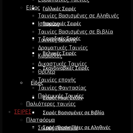
Είδος
Γαλλικές Σειρές
Ταινίες Βασισμένες σε Αληθινές
Ιστορίες
Γερμανικές Σειρές
Ταινίες Βασισμένες σε Βιβλία
Σουηδικές Σειρές
Ταινίες δράσης
Δραματικές Ταινίες
Βελγικές Σειρές
Κωμωδίες
Δικαστικές Ταινίες
Σκανδιναβικές Σειρές
Θρίλερ
Ταινίες εποχής
Είδος
Ταινίες Φαντασίας
Πολεμικές Ταινίες
Σειρές Μίας Σεζόν
Παλιότερες ταινίες
ΣΕΙΡΕΣ
Σειρές Βασισμένες σε Βιβλία
Πλατφόρμα
Σειρές Apple TV
Σειρές Βασισμένες σε Αληθινές