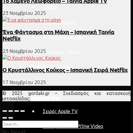
Το Χαμένο Λεωφορείο – Ταινία Apple TV
Θρίλερ
23 Νοεμβρίου 2025
Ταινίες εποχής
Ένα Φάντασμα στη Μάχη – Ισπανική Ταινία
Ταινίες Φαντασίας
Netflix
23 Νοεμβρίου 2025
Πολεμικές Ταινίες
Παλιότερες ταινίες
Ο Κρυστάλλινος Κούκος – Ισπανική Σειρά Netflix
ΣΕΙΡΕΣ
17 Νοεμβρίου 2025
© 2025 gorilaki.gr – Σχεδιασμός και κατασκευή
Πλατφόρμα
ιστοσελίδας:
Respect Web
Σειρές Apple TV
Σειρές Amazon Prime Video
No Result