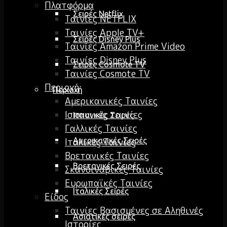
Πλατφόρμα
Σειρές Netflix
Ταινίες NETFLIX
Ταινίες Apple TV+
Σειρές Disney Plus
Ταινίες Amazon Prime Video
Ταινίες Disney Plus
Σειρές Cosmote TV
Ταινίες Cosmote TV
Περιοχή
Περιοχή
Αμερικανικές Ταινίες
Ισπανικές ταινίες
Ισπανικές Σειρές
Γαλλικές Ταινίες
Ιταλικές Ταινίες
Αμερικανικές Σειρές
Βρετανικές Ταινίες
Βρετανικές Σειρές
Σκανδιναβικές Ταινίες
Ευρωπαϊκές Ταινίες
Ιταλικές Σειρές
Είδος
Ταινίες Βασισμένες σε Αληθινές
Ασιατικές σειρές
Ιστορίες