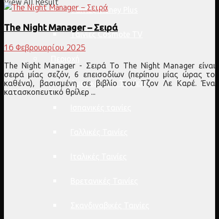
View All Result
Ταινίες Disney Plus
The Night Manager – Σειρά
Ταινίες Cosmote TV
16 Φεβρουαρίου 2025
Περιοχή
The Night Manager - Σειρά Το The Night Manager είναι
σειρά μίας σεζόν, 6 επεισοδίων (περίπου μίας ώρας το
Αμερικανικές Ταινίες
καθένα), βασισμένη σε βιβλίο του Τζον Λε Καρέ. Ένα
κατασκοπευτικό θρίλερ ...
Ισπανικές ταινίες
Γαλλικές Ταινίες
Ιταλικές Ταινίες
Βρετανικές Ταινίες
Σκανδιναβικές Ταινίες