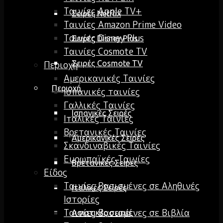
Ταινίες Apple TV+
Σειρές Netflix
Ταινίες Amazon Prime Video
Ταινίες Disney Plus
Σειρές Disney Plus
Ταινίες Cosmote TV
Σειρές Cosmote TV
Περιοχή
Αμερικανικές Ταινίες
Περιοχή
Ισπανικές ταινίες
Γαλλικές Ταινίες
Ισπανικές Σειρές
Ιταλικές Ταινίες
Βρετανικές Ταινίες
Αμερικανικές Σειρές
Σκανδιναβικές Ταινίες
Ευρωπαϊκές Ταινίες
Βρετανικές Σειρές
Είδος
Ταινίες Βασισμένες σε Αληθινές
Ιταλικές Σειρές
Ιστορίες
Ταινίες Βασισμένες σε Βιβλία
Ασιατικές σειρές