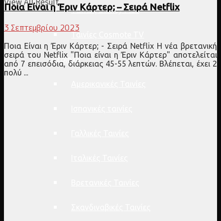
View All Result
Ποια Είναι η Έριν Κάρτερ; – Σειρά Netflix
Ταινίες Disney Plus
3 Σεπτεμβρίου 2023
Ταινίες Cosmote TV
Ποια Είναι η Έριν Κάρτερ; - Σειρά Netflix Η νέα βρετανική
σειρά του Netflix "Ποια είναι η Έριν Κάρτερ" αποτελείται
Περιοχή
από 7 επεισόδια, διάρκειας 45-55 λεπτών. Βλέπεται, έχει 2
πολύ ...
Αμερικανικές Ταινίες
Ισπανικές ταινίες
Γαλλικές Ταινίες
Ιταλικές Ταινίες
Βρετανικές Ταινίες
Σκανδιναβικές Ταινίες