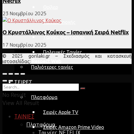
Netflix
Θρίλερ
23 Νοεμβρίου 2025
Ταινίες εποχής
Ο Κρυστάλλινος Κούκος – Ισπανική Σειρά Netflix
Ταινίες Φαντασίας
17 Νοεμβρίου 2025
Πολεμικές Ταινίες
© 2025 gorilaki.gr – Σχεδιασμός και κατασκευή
ιστοσελίδας:
Respect Web
Παλιότερες ταινίες
ΣΕΙΡΕΣ
No Result
Πλατφόρμα
View All Result
Σειρές Apple TV
ΤΑΙΝΙΕΣ
Πλατφόρμα
Σειρές Amazon Prime Video
Ταινίες NETFLIX