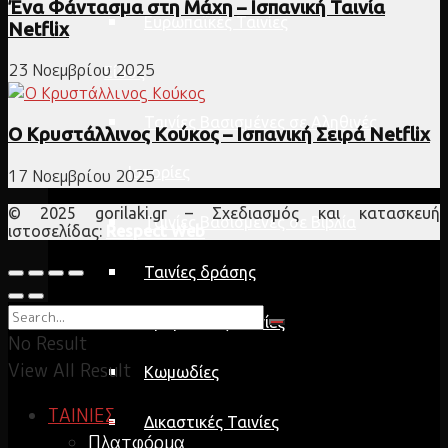
Ένα Φάντασμα στη Μάχη – Ισπανική Ταινία
Ευρωπαϊκές Ταινίες
Netflix
23 Νοεμβρίου 2025
Είδος
Ταινίες Βασισμένες σε Αληθινές
Ο Κρυστάλλινος Κούκος – Ισπανική Σειρά Netflix
Ιστορίες
17 Νοεμβρίου 2025
© 2025 gorilaki.gr – Σχεδιασμός και κατασκευή
Ταινίες Βασισμένες σε Βιβλία
ιστοσελίδας:
Respect Web
Ταινίες δράσης
Δραματικές Ταινίες
No Result
View All Result
Κωμωδίες
ΤΑΙΝΙΕΣ
Δικαστικές Ταινίες
Πλατφόρμα