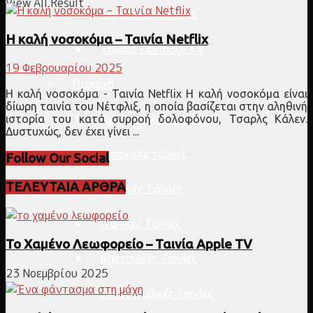
View All Result
Ταινίες Disney Plus
Η καλή νοσοκόμα – Ταινία Netflix
Ταινίες Cosmote TV
19 Φεβρουαρίου 2025
Περιοχή
Η καλή νοσοκόμα - Ταινία Netflix Η καλή νοσοκόμα είναι
δίωρη ταινία του Νέτφλιξ, η οποία βασίζεται στην αληθινή
Αμερικανικές Ταινίες
ιστορία του κατά συρροή δολοφόνου, Τσαρλς Κάλεν.
Δυστυχώς, δεν έχει γίνει ...
Ισπανικές ταινίες
Follow Our Social
ΤΕΛΕΥΤΑΙΑ ΑΡΘΡΑ
Γαλλικές Ταινίες
Ιταλικές Ταινίες
Το Χαμένο Λεωφορείο – Ταινία Apple TV
Βρετανικές Ταινίες
23 Νοεμβρίου 2025
Σκανδιναβικές Ταινίες