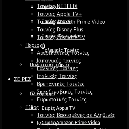
Ταινίες NETFLIX
Θρίλερ
Ταινίες Apple TV+
Ταινίες Amazon Prime Video
Ταινίες εποχής
Ταινίες Disney Plus
Ταινίες Φαντασίας
Ταινίες Cosmote TV
Περιοχή
Πολεμικές Ταινίες
Αμερικανικές Ταινίες
Ισπανικές ταινίες
Παλιότερες ταινίες
Γαλλικές Ταινίες
Ιταλικές Ταινίες
ΣΕΙΡΕΣ
Βρετανικές Ταινίες
Σκανδιναβικές Ταινίες
Πλατφόρμα
Ευρωπαϊκές Ταινίες
Είδος
Σειρές Apple TV
Ταινίες Βασισμένες σε Αληθινές
Ιστορίες
Σειρές Amazon Prime Video