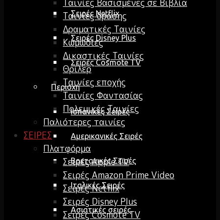
Ταινίες Βασισμένες σε Βιβλία
Σειρές Netflix
Ταινίες δράσης
Δραματικές Ταινίες
Σειρές Disney Plus
Κωμωδίες
Δικαστικές Ταινίες
Σειρές Cosmote TV
Θρίλερ
Ταινίες εποχής
Περιοχή
Ταινίες Φαντασίας
Πολεμικές Ταινίες
Ισπανικές Σειρές
Παλιότερες ταινίες
ΣΕΙΡΕΣ
Αμερικανικές Σειρές
Πλατφόρμα
Σειρές Apple TV
Βρετανικές Σειρές
Σειρές Amazon Prime Video
Ιταλικές Σειρές
Σειρές Netflix
Σειρές Disney Plus
Ασιατικές σειρές
Σειρές Cosmote TV