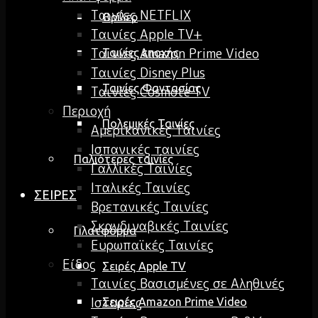
Ταινίες NETFLIX
Θρίλερ
Ταινίες Apple TV+
Ταινίες Amazon Prime Video
Ταινίες εποχής
Ταινίες Disney Plus
Ταινίες Φαντασίας
Ταινίες Cosmote TV
Περιοχή
Πολεμικές Ταινίες
Αμερικανικές Ταινίες
Ισπανικές ταινίες
Παλιότερες ταινίες
Γαλλικές Ταινίες
Ιταλικές Ταινίες
ΣΕΙΡΕΣ
Βρετανικές Ταινίες
Σκανδιναβικές Ταινίες
Πλατφόρμα
Ευρωπαϊκές Ταινίες
Είδος
Σειρές Apple TV
Ταινίες Βασισμένες σε Αληθινές
Ιστορίες
Σειρές Amazon Prime Video