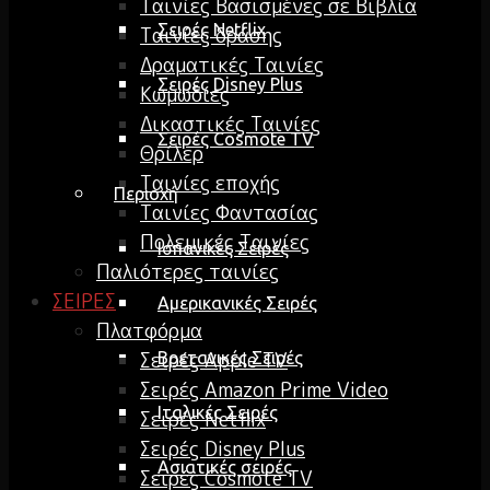
Ταινίες Βασισμένες σε Βιβλία
Σειρές Netflix
Ταινίες δράσης
Δραματικές Ταινίες
Σειρές Disney Plus
Κωμωδίες
Δικαστικές Ταινίες
Σειρές Cosmote TV
Θρίλερ
Ταινίες εποχής
Περιοχή
Ταινίες Φαντασίας
Πολεμικές Ταινίες
Ισπανικές Σειρές
Παλιότερες ταινίες
ΣΕΙΡΕΣ
Αμερικανικές Σειρές
Πλατφόρμα
Σειρές Apple TV
Βρετανικές Σειρές
Σειρές Amazon Prime Video
Ιταλικές Σειρές
Σειρές Netflix
Σειρές Disney Plus
Ασιατικές σειρές
Σειρές Cosmote TV