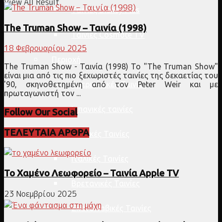
View All Result
Ταινίες Disney Plus
The Truman Show – Ταινία (1998)
Ταινίες Cosmote TV
18 Φεβρουαρίου 2025
Περιοχή
The Truman Show - Ταινία (1998) Το "The Truman Show"
είναι μια από τις πιο ξεχωριστές ταινίες της δεκαετίας του
Αμερικανικές Ταινίες
'90, σκηνοθετημένη από τον Peter Weir και με
πρωταγωνιστή τον ...
Ισπανικές ταινίες
Follow Our Social
ΤΕΛΕΥΤΑΙΑ ΑΡΘΡΑ
Γαλλικές Ταινίες
Ιταλικές Ταινίες
Το Χαμένο Λεωφορείο – Ταινία Apple TV
Βρετανικές Ταινίες
23 Νοεμβρίου 2025
Σκανδιναβικές Ταινίες