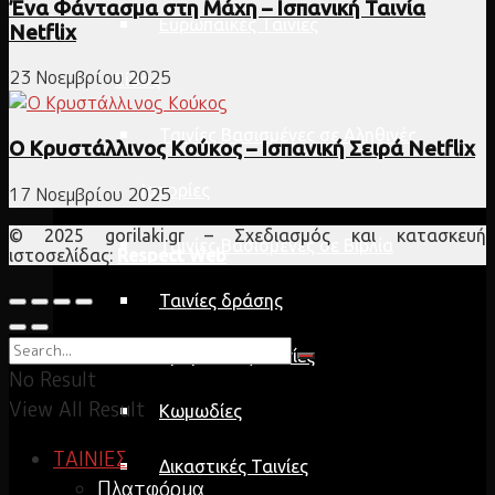
Ένα Φάντασμα στη Μάχη – Ισπανική Ταινία
Ευρωπαϊκές Ταινίες
Netflix
23 Νοεμβρίου 2025
Είδος
Ταινίες Βασισμένες σε Αληθινές
Ο Κρυστάλλινος Κούκος – Ισπανική Σειρά Netflix
Ιστορίες
17 Νοεμβρίου 2025
© 2025 gorilaki.gr – Σχεδιασμός και κατασκευή
Ταινίες Βασισμένες σε Βιβλία
ιστοσελίδας:
Respect Web
Ταινίες δράσης
Δραματικές Ταινίες
No Result
View All Result
Κωμωδίες
ΤΑΙΝΙΕΣ
Δικαστικές Ταινίες
Πλατφόρμα