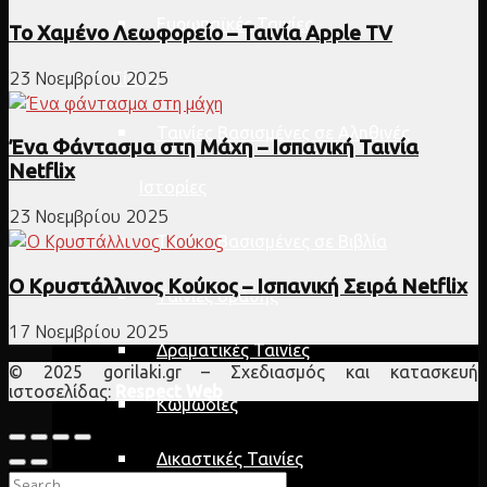
Ευρωπαϊκές Ταινίες
Το Χαμένο Λεωφορείο – Ταινία Apple TV
23 Νοεμβρίου 2025
Είδος
Ταινίες Βασισμένες σε Αληθινές
Ένα Φάντασμα στη Μάχη – Ισπανική Ταινία
Netflix
Ιστορίες
23 Νοεμβρίου 2025
Ταινίες Βασισμένες σε Βιβλία
Ο Κρυστάλλινος Κούκος – Ισπανική Σειρά Netflix
Ταινίες δράσης
17 Νοεμβρίου 2025
Δραματικές Ταινίες
© 2025 gorilaki.gr – Σχεδιασμός και κατασκευή
ιστοσελίδας:
Respect Web
Κωμωδίες
Δικαστικές Ταινίες