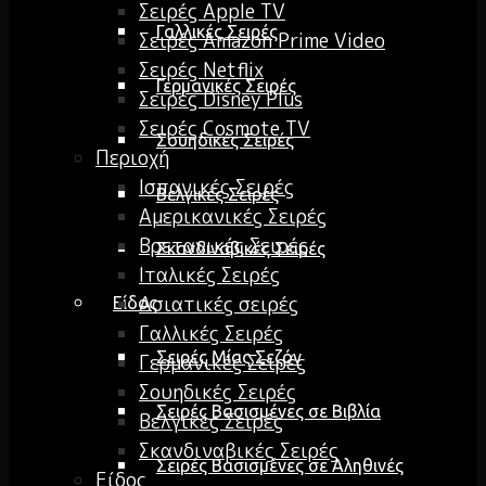
Σειρές Apple TV
Γαλλικές Σειρές
Σειρές Amazon Prime Video
Σειρές Netflix
Γερμανικές Σειρές
Σειρές Disney Plus
Σειρές Cosmote TV
Σουηδικές Σειρές
Περιοχή
Ισπανικές Σειρές
Βελγικές Σειρές
Αμερικανικές Σειρές
Βρετανικές Σειρές
Σκανδιναβικές Σειρές
Ιταλικές Σειρές
Ασιατικές σειρές
Είδος
Γαλλικές Σειρές
Σειρές Μίας Σεζόν
Γερμανικές Σειρές
Σουηδικές Σειρές
Σειρές Βασισμένες σε Βιβλία
Βελγικές Σειρές
Σκανδιναβικές Σειρές
Σειρές Βασισμένες σε Αληθινές
Είδος