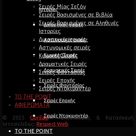
Σειρές Μίας Σεζόν
Ιστορίες
Σειρές Βασισμένες σε Βιβλία
Σειρές Βασισμένες σε Αληθινές
Δικαστικές σειρές
Ιστορίες
Δικαστικές σειρές
Αστυνομικές σειρές
Αστυνομικές σειρές
Κωμικές Σειρές
Κωμικές Σειρές
Δραματικές Σειρές
Δραματικές Σειρές
Σειρές Φαντασίας
Σειρές Εποχής
Σειρές Φαντασίας
Σειρές Ντοκιμαντέρ
TO THE POINT
Σειρές Εποχής
ΑΦΙΕΡΩΜΑΤΑ
Σειρές Ντοκιμαντέρ
© 2025
Gorilaki
- Σχεδιασμός & Κατασκευή
Ιστοσελίδας:
Respect Web
.
TO THE POINT