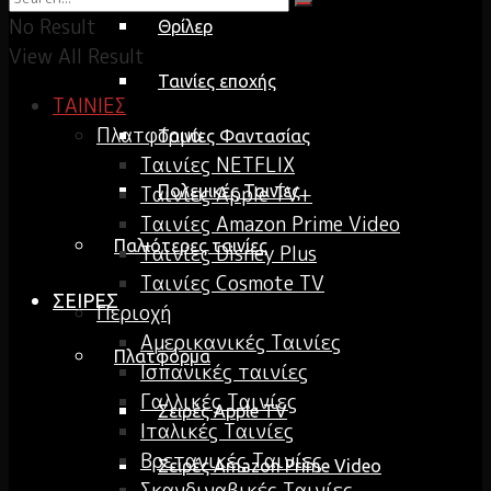
No Result
Θρίλερ
View All Result
Ταινίες εποχής
ΤΑΙΝΙΕΣ
Πλατφόρμα
Ταινίες Φαντασίας
Ταινίες NETFLIX
Ταινίες Apple TV+
Πολεμικές Ταινίες
Ταινίες Amazon Prime Video
Παλιότερες ταινίες
Ταινίες Disney Plus
Ταινίες Cosmote TV
ΣΕΙΡΕΣ
Περιοχή
Αμερικανικές Ταινίες
Πλατφόρμα
Ισπανικές ταινίες
Γαλλικές Ταινίες
Σειρές Apple TV
Ιταλικές Ταινίες
Βρετανικές Ταινίες
Σειρές Amazon Prime Video
Σκανδιναβικές Ταινίες