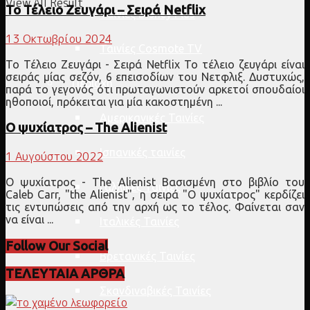
View All Result
Το Τέλειο Ζευγάρι – Σειρά Netflix
Ταινίες Disney Plus
13 Οκτωβρίου 2024
Ταινίες Cosmote TV
Το Τέλειο Ζευγάρι - Σειρά Netflix Το τέλειο ζευγάρι είναι
σειράς μίας σεζόν, 6 επεισοδίων του Νετφλιξ. Δυστυχώς,
Περιοχή
παρά το γεγονός ότι πρωταγωνιστούν αρκετοί σπουδαίοι
ηθοποιοί, πρόκειται για μία κακοστημένη ...
Αμερικανικές Ταινίες
Ο ψυχίατρος – The Alienist
Ισπανικές ταινίες
1 Αυγούστου 2022
Ο ψυχίατρος - The Alienist Βασισμένη στο βιβλίο του
Γαλλικές Ταινίες
Caleb Carr, "the Alienist", η σειρά "Ο ψυχίατρος" κερδίζει
τις εντυπώσεις από την αρχή ως το τέλος. Φαίνεται σαν
να είναι ...
Ιταλικές Ταινίες
Follow Our Social
Βρετανικές Ταινίες
ΤΕΛΕΥΤΑΙΑ ΑΡΘΡΑ
Σκανδιναβικές Ταινίες