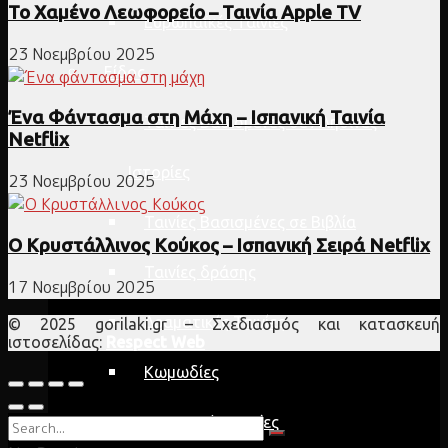
Το Χαμένο Λεωφορείο – Ταινία Apple TV
Ευρωπαϊκές Ταινίες
23 Νοεμβρίου 2025
Είδος
Ένα Φάντασμα στη Μάχη – Ισπανική Ταινία
Ταινίες Βασισμένες σε Αληθινές
Netflix
Ιστορίες
23 Νοεμβρίου 2025
Ταινίες Βασισμένες σε Βιβλία
Ο Κρυστάλλινος Κούκος – Ισπανική Σειρά Netflix
Ταινίες δράσης
17 Νοεμβρίου 2025
Δραματικές Ταινίες
© 2025 gorilaki.gr – Σχεδιασμός και κατασκευή
ιστοσελίδας:
Respect Web
Κωμωδίες
Δικαστικές Ταινίες