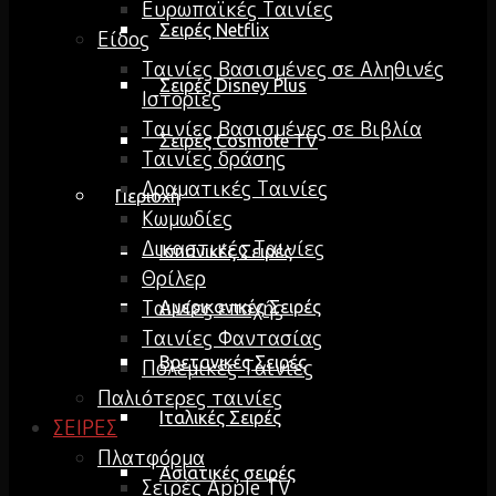
Ευρωπαϊκές Ταινίες
Σειρές Netflix
Είδος
Ταινίες Βασισμένες σε Αληθινές
Σειρές Disney Plus
Ιστορίες
Ταινίες Βασισμένες σε Βιβλία
Σειρές Cosmote TV
Ταινίες δράσης
Δραματικές Ταινίες
Περιοχή
Κωμωδίες
Δικαστικές Ταινίες
Ισπανικές Σειρές
Θρίλερ
Ταινίες εποχής
Αμερικανικές Σειρές
Ταινίες Φαντασίας
Βρετανικές Σειρές
Πολεμικές Ταινίες
Παλιότερες ταινίες
Ιταλικές Σειρές
ΣΕΙΡΕΣ
Πλατφόρμα
Ασιατικές σειρές
Σειρές Apple TV