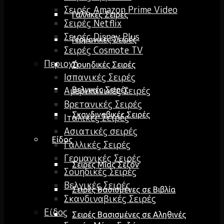
Σειρές Amazon Prime Video
Γαλλικές Σειρές
Σειρές Netflix
Σειρές Disney Plus
Γερμανικές Σειρές
Σειρές Cosmote TV
Περιοχή
Σουηδικές Σειρές
Ισπανικές Σειρές
Αμερικανικές Σειρές
Βελγικές Σειρές
Βρετανικές Σειρές
Σκανδιναβικές Σειρές
Ιταλικές Σειρές
Ασιατικές σειρές
Είδος
Γαλλικές Σειρές
Γερμανικές Σειρές
Σειρές Μίας Σεζόν
Σουηδικές Σειρές
Βελγικές Σειρές
Σειρές Βασισμένες σε Βιβλία
Σκανδιναβικές Σειρές
Είδος
Σειρές Βασισμένες σε Αληθινές