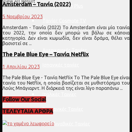
View All Result
Amsterdam – Ταινία (2022)
Ταινίες Disney Plus
5 Νοεμβρίου 2023
Ταινίες Cosmote TV
Amsterdam - Ταινία (2022) Το Amsterdam είναι μία ταινία
του 2022, την οποία δεν μπορώ να βάλω σε κάποια
Περιοχή
κατηγορία. Δεν είναι κωμωδία, δεν είναι δράμα, θέλει να
βασιστεί σε ...
Αμερικανικές Ταινίες
The Pale Blue Eye – Ταινία Netflix
Ισπανικές ταινίες
1 Απριλίου 2023
The Pale Blue Eye - Ταινία Netflix Το The Pale Blue Eye είναι
Γαλλικές Ταινίες
ταινία του Netflix, η οποία βασίζεται σε μυθιστόρημα του
Λούις Μπάγιαρντ. Η διάρκειά της είναι λίγο παραπάνω ...
Ιταλικές Ταινίες
Follow Our Social
Βρετανικές Ταινίες
ΤΕΛΕΥΤΑΙΑ ΑΡΘΡΑ
Σκανδιναβικές Ταινίες