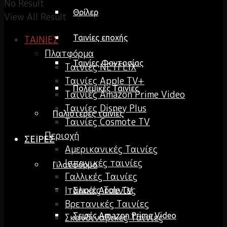
No Result
Θρίλερ
View All Result
Ταινίες εποχής
ΤΑΙΝΙΕΣ
Πλατφόρμα
Ταινίες Φαντασίας
Ταινίες NETFLIX
Ταινίες Apple TV+
Πολεμικές Ταινίες
Ταινίες Amazon Prime Video
Ταινίες Disney Plus
Παλιότερες ταινίες
Ταινίες Cosmote TV
Περιοχή
ΣΕΙΡΕΣ
Αμερικανικές Ταινίες
Ισπανικές ταινίες
Πλατφόρμα
Γαλλικές Ταινίες
Ιταλικές Ταινίες
Σειρές Apple TV
Βρετανικές Ταινίες
Σειρές Amazon Prime Video
Σκανδιναβικές Ταινίες