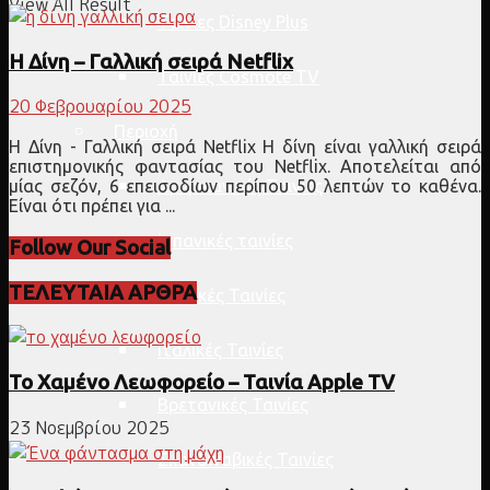
View All Result
Ταινίες Disney Plus
Η Δίνη – Γαλλική σειρά Netflix
Ταινίες Cosmote TV
20 Φεβρουαρίου 2025
Περιοχή
Η Δίνη - Γαλλική σειρά Netflix Η δίνη είναι γαλλική σειρά
επιστημονικής φαντασίας του Netflix. Αποτελείται από
Αμερικανικές Ταινίες
μίας σεζόν, 6 επεισοδίων περίπου 50 λεπτών το καθένα.
Είναι ότι πρέπει για ...
Ισπανικές ταινίες
Follow Our Social
ΤΕΛΕΥΤΑΙΑ ΑΡΘΡΑ
Γαλλικές Ταινίες
Ιταλικές Ταινίες
Το Χαμένο Λεωφορείο – Ταινία Apple TV
Βρετανικές Ταινίες
23 Νοεμβρίου 2025
Σκανδιναβικές Ταινίες