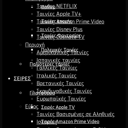
Ταινίες NETFLIX
Θρίλερ
Ταινίες Apple TV+
Ταινίες Amazon Prime Video
Ταινίες εποχής
Ταινίες Disney Plus
Ταινίες Φαντασίας
Ταινίες Cosmote TV
Περιοχή
Πολεμικές Ταινίες
Αμερικανικές Ταινίες
Ισπανικές ταινίες
Παλιότερες ταινίες
Γαλλικές Ταινίες
Ιταλικές Ταινίες
ΣΕΙΡΕΣ
Βρετανικές Ταινίες
Σκανδιναβικές Ταινίες
Πλατφόρμα
Ευρωπαϊκές Ταινίες
Είδος
Σειρές Apple TV
Ταινίες Βασισμένες σε Αληθινές
Ιστορίες
Σειρές Amazon Prime Video