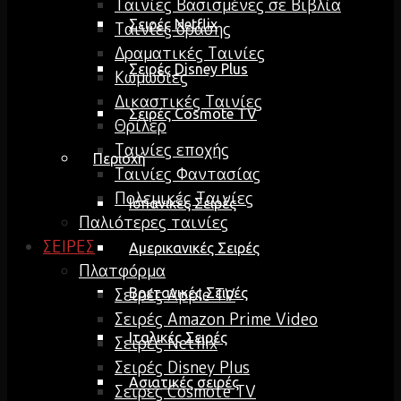
Ταινίες Βασισμένες σε Βιβλία
Σειρές Netflix
Ταινίες δράσης
Δραματικές Ταινίες
Σειρές Disney Plus
Κωμωδίες
Δικαστικές Ταινίες
Σειρές Cosmote TV
Θρίλερ
Ταινίες εποχής
Περιοχή
Ταινίες Φαντασίας
Πολεμικές Ταινίες
Ισπανικές Σειρές
Παλιότερες ταινίες
ΣΕΙΡΕΣ
Αμερικανικές Σειρές
Πλατφόρμα
Σειρές Apple TV
Βρετανικές Σειρές
Σειρές Amazon Prime Video
Ιταλικές Σειρές
Σειρές Netflix
Σειρές Disney Plus
Ασιατικές σειρές
Σειρές Cosmote TV