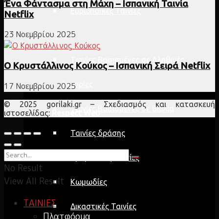
Ένα Φάντασμα στη Μάχη – Ισπανική Ταινία
Ευρωπαϊκές Ταινίες
Netflix
23 Νοεμβρίου 2025
Είδος
Ταινίες Βασισμένες σε Αληθινές
Ο Κρυστάλλινος Κούκος – Ισπανική Σειρά Netflix
Ιστορίες
17 Νοεμβρίου 2025
© 2025 gorilaki.gr – Σχεδιασμός και κατασκευή
Ταινίες Βασισμένες σε Βιβλία
ιστοσελίδας:
Respect Web
Ταινίες δράσης
Δραματικές Ταινίες
No Result
View All Result
Κωμωδίες
ΤΑΙΝΙΕΣ
Δικαστικές Ταινίες
Πλατφόρμα