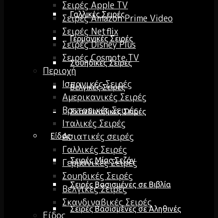
Σειρές Apple TV
Γαλλικές Σειρές
Σειρές Amazon Prime Video
Σειρές Netflix
Γερμανικές Σειρές
Σειρές Disney Plus
Σειρές Cosmote TV
Σουηδικές Σειρές
Περιοχή
Ισπανικές Σειρές
Βελγικές Σειρές
Αμερικανικές Σειρές
Βρετανικές Σειρές
Σκανδιναβικές Σειρές
Ιταλικές Σειρές
Ασιατικές σειρές
Είδος
Γαλλικές Σειρές
Σειρές Μίας Σεζόν
Γερμανικές Σειρές
Σουηδικές Σειρές
Σειρές Βασισμένες σε Βιβλία
Βελγικές Σειρές
Σκανδιναβικές Σειρές
Σειρές Βασισμένες σε Αληθινές
Είδος