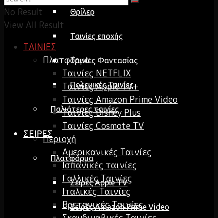
No Result
Θρίλερ
View All Result
Ταινίες εποχής
ΤΑΙΝΙΕΣ
Πλατφόρμα
Ταινίες Φαντασίας
Ταινίες NETFLIX
Ταινίες Apple TV+
Πολεμικές Ταινίες
Ταινίες Amazon Prime Video
Παλιότερες ταινίες
Ταινίες Disney Plus
Ταινίες Cosmote TV
ΣΕΙΡΕΣ
Περιοχή
Αμερικανικές Ταινίες
Πλατφόρμα
Ισπανικές ταινίες
Γαλλικές Ταινίες
Σειρές Apple TV
Ιταλικές Ταινίες
Βρετανικές Ταινίες
Σειρές Amazon Prime Video
Σκανδιναβικές Ταινίες