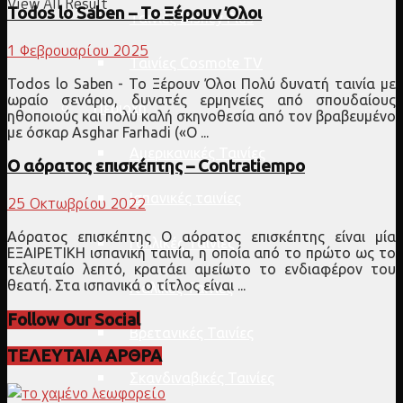
View All Result
Todos lo Saben – Το Ξέρουν Όλοι
Ταινίες Disney Plus
1 Φεβρουαρίου 2025
Ταινίες Cosmote TV
Todos lo Saben - Το Ξέρουν Όλοι Πολύ δυνατή ταινία με
ωραίο σενάριο, δυνατές ερμηνείες από σπουδαίους
Περιοχή
ηθοποιούς και πολύ καλή σκηνοθεσία από τον βραβευμένο
με όσκαρ Asghar Farhadi («Ο ...
Αμερικανικές Ταινίες
Ο αόρατος επισκέπτης – Contratiempo
Ισπανικές ταινίες
25 Οκτωβρίου 2022
Αόρατος επισκέπτης Ο αόρατος επισκέπτης είναι μία
Γαλλικές Ταινίες
ΕΞΑΙΡΕΤΙΚΗ ισπανική ταινία, η οποία από το πρώτο ως το
τελευταίο λεπτό, κρατάει αμείωτο το ενδιαφέρον του
θεατή. Στα ισπανικά ο τίτλος είναι ...
Ιταλικές Ταινίες
Follow Our Social
Βρετανικές Ταινίες
ΤΕΛΕΥΤΑΙΑ ΑΡΘΡΑ
Σκανδιναβικές Ταινίες