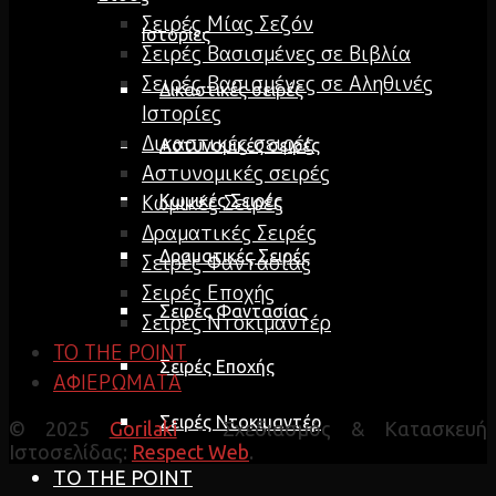
Σειρές Μίας Σεζόν
Ιστορίες
Σειρές Βασισμένες σε Βιβλία
Σειρές Βασισμένες σε Αληθινές
Δικαστικές σειρές
Ιστορίες
Δικαστικές σειρές
Αστυνομικές σειρές
Αστυνομικές σειρές
Κωμικές Σειρές
Κωμικές Σειρές
Δραματικές Σειρές
Δραματικές Σειρές
Σειρές Φαντασίας
Σειρές Εποχής
Σειρές Φαντασίας
Σειρές Ντοκιμαντέρ
TO THE POINT
Σειρές Εποχής
ΑΦΙΕΡΩΜΑΤΑ
Σειρές Ντοκιμαντέρ
© 2025
Gorilaki
- Σχεδιασμός & Κατασκευή
Ιστοσελίδας:
Respect Web
.
TO THE POINT