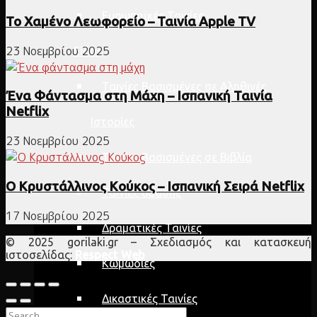
Ευρωπαϊκές Ταινίες
Το Χαμένο Λεωφορείο – Ταινία Apple TV
23 Νοεμβρίου 2025
Είδος
Ταινίες Βασισμένες σε Αληθινές
Ένα Φάντασμα στη Μάχη – Ισπανική Ταινία
Netflix
Ιστορίες
23 Νοεμβρίου 2025
Ταινίες Βασισμένες σε Βιβλία
Ο Κρυστάλλινος Κούκος – Ισπανική Σειρά Netflix
Ταινίες δράσης
17 Νοεμβρίου 2025
Δραματικές Ταινίες
© 2025 gorilaki.gr – Σχεδιασμός και κατασκευή
ιστοσελίδας:
Respect Web
Κωμωδίες
Δικαστικές Ταινίες