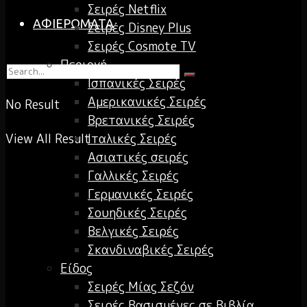
Σειρές Netflix
ΑΦΙΕΡΩΜΑΤΑ
Σειρές Disney Plus
Σειρές Cosmote TV
Περιοχή
Ισπανικές Σειρές
Αμερικανικές Σειρές
No Result
Βρετανικές Σειρές
View All Result
Ιταλικές Σειρές
Ασιατικές σειρές
Γαλλικές Σειρές
Γερμανικές Σειρές
Σουηδικές Σειρές
Βελγικές Σειρές
Σκανδιναβικές Σειρές
Είδος
Σειρές Μίας Σεζόν
Σειρές Βασισμένες σε Βιβλία