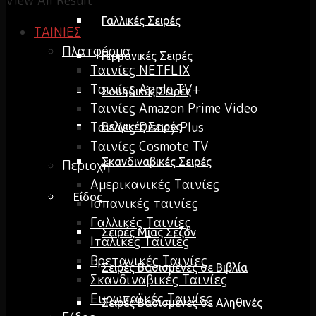
View All Result
Γαλλικές Σειρές
ΤΑΙΝΙΕΣ
Πλατφόρμα
Γερμανικές Σειρές
Ταινίες NETFLIX
Ταινίες Apple TV+
Σουηδικές Σειρές
Ταινίες Amazon Prime Video
Ταινίες Disney Plus
Βελγικές Σειρές
Ταινίες Cosmote TV
Σκανδιναβικές Σειρές
Περιοχή
Αμερικανικές Ταινίες
Είδος
Ισπανικές ταινίες
Γαλλικές Ταινίες
Σειρές Μίας Σεζόν
Ιταλικές Ταινίες
Βρετανικές Ταινίες
Σειρές Βασισμένες σε Βιβλία
Σκανδιναβικές Ταινίες
Ευρωπαϊκές Ταινίες
Σειρές Βασισμένες σε Αληθινές