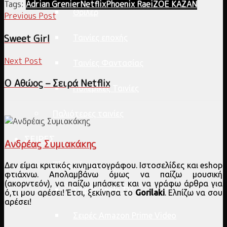
Tags:
Adrian Grenier
Netflix
Phoenix Raei
ZOE KAZAN
Θρίλερ
Previous Post
Sweet Girl
Ταινίες εποχής
Next Post
Ταινίες Φαντασίας
Ο Αθώος – Σειρά Netflix
Πολεμικές Ταινίες
Παλιότερες ταινίες
ΣΕΙΡΕΣ
Ανδρέας Συμιακάκης
Πλατφόρμα
Δεν είμαι κριτικός κινηματογράφου. Ιστοσελίδες και eshop
φτιάχνω. Απολαμβάνω όμως να παίζω μουσική
(ακορντεόν), να παίζω μπάσκετ και να γράφω άρθρα για
Σειρές Apple TV
ό,τι μου αρέσει! Έτσι, ξεκίνησα το
Gorilaki
. Ελπίζω να σου
αρέσει!
Σειρές Amazon Prime Video