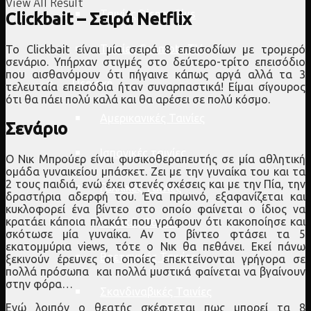
View All Result
Ταινίες Disney Plus
Clickbait – Σειρά Netflix
Ταινίες Cosmote TV
Το Clickbait είναι μία σειρά 8 επεισοδίων με τρομερό
σενάριο. Υπήρχαν στιγμές στο δεύτερο-τρίτο επεισόδιο
που αισθανόμουν ότι πήγαινε κάπως αργά αλλά τα 3
Περιοχή
τελευταία επεισόδια ήταν συναρπαστικά! Είμαι σίγουρος
ότι θα πάει πολύ καλά και θα αρέσει σε πολύ κόσμο.
Αμερικανικές Ταινίες
Σενάριο
Ισπανικές ταινίες
O Νικ Μπρούερ είναι φυσικοθεραπευτής σε μία αθλητική
ομάδα γυναικείου μπάσκετ. Ζει με την γυναίκα του και τα
2 τους παιδιά, ενώ έχει στενές σχέσεις και με την Πία, την
Γαλλικές Ταινίες
δραστήρια αδερφή του. Ένα πρωινό, εξαφανίζεται και
κυκλοφορεί ένα βίντεο στο οποίο φαίνεται ο ίδιος να
κρατάει κάποια πλακάτ που γράφουν ότι κακοποίησε και
Ιταλικές Ταινίες
σκότωσε μία γυναίκα. Αν το βίντεο φτάσει τα 5
εκατομμύρια views, τότε ο Νικ θα πεθάνει. Εκεί πάνω
Βρετανικές Ταινίες
ξεκινούν έρευνες οι οποίες επεκτείνονται γρήγορα σε
πολλά πρόσωπα και πολλά μυστικά φαίνεται να βγαίνουν
στην φόρα…
Σκανδιναβικές Ταινίες
Ενώ λοιπόν ο θεατής σκέφτεται πως μπορεί τα 8