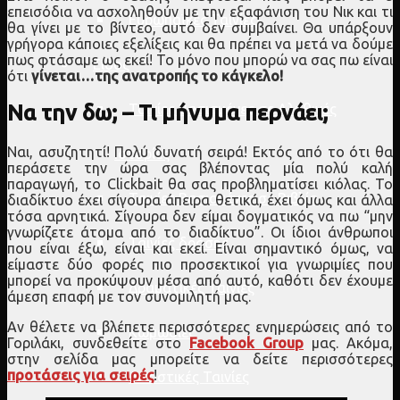
επεισόδια να ασχοληθούν με την εξαφάνιση του Νικ και τι
Ευρωπαϊκές Ταινίες
θα γίνει με το βίντεο, αυτό δεν συμβαίνει. Θα υπάρξουν
γρήγορα κάποιες εξελίξεις και θα πρέπει να μετά να δούμε
πως φτάσαμε ως εκεί! Το μόνο που μπορώ να σας πω είναι
Είδος
ότι
γίνεται…της ανατροπής το κάγκελο!
Ταινίες Βασισμένες σε Αληθινές
Να την δω; – Τι μήνυμα περνάει;
Ναι, ασυζητητί! Πολύ δυνατή σειρά! Εκτός από το ότι θα
Ιστορίες
περάσετε την ώρα σας βλέποντας μία πολύ καλή
παραγωγή, το Clickbait θα σας προβληματίσει κιόλας. Το
Ταινίες Βασισμένες σε Βιβλία
διαδίκτυο έχει σίγουρα άπειρα θετικά, έχει όμως και άλλα
τόσα αρνητικά. Σίγουρα δεν είμαι δογματικός να πω “μην
γνωρίζετε άτομα από το διαδίκτυο”. Οι ίδιοι άνθρωποι
Ταινίες δράσης
που είναι έξω, είναι και εκεί. Είναι σημαντικό όμως, να
είμαστε δύο φορές πιο προσεκτικοί για γνωριμίες που
μπορεί να προκύψουν μέσα από αυτό, καθότι δεν έχουμε
Δραματικές Ταινίες
άμεση επαφή με τον συνομιλητή μας.
Αν θέλετε να βλέπετε περισσότερες ενημερώσεις από το
Κωμωδίες
Γοριλάκι, συνδεθείτε στο
Facebook Group
μας. Ακόμα,
στην σελίδα μας μπορείτε να δείτε περισσότερες
προτάσεις για σειρές
!
Δικαστικές Ταινίες