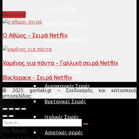
Σειρές Netflix
Next Post
Σειρές Disney Plus
Ο Αθώος - Σειρά Netflix
Σειρές Cosmote TV
Περιοχή
Χαμένος για πάντα - Γαλλική σειρά Netflix
Ισπανικές Σειρές
Blackspace - Σειρά Netflix
Αμερικανικές Σειρές
© 2025 gorilaki.gr – Σχεδιασμός και κατασκευή
ιστοσελίδας:
Respect Web
Βρετανικές Σειρές
Ιταλικές Σειρές
No Result
Ασιατικές σειρές