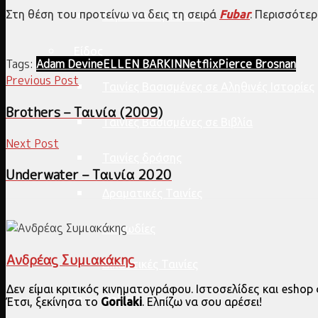
Στη θέση του προτείνω να δεις τη σειρά
Fubar
. Περισσότερ
Ευρωπαϊκές Ταινίες
Είδος
Tags:
Adam Devine
ELLEN BARKIN
Netflix
Pierce Brosnan
Previous Post
Ταινίες Βασισμένες σε Αληθινές Ιστορίες
Brothers – Ταινία (2009)
Ταινίες Βασισμένες σε Βιβλία
Next Post
Ταινίες δράσης
Underwater – Ταινία 2020
Δραματικές Ταινίες
Κωμωδίες
Ανδρέας Συμιακάκης
Δικαστικές Ταινίες
Δεν είμαι κριτικός κινηματογράφου. Ιστοσελίδες και esho
Θρίλερ
Έτσι, ξεκίνησα το
Gorilaki
. Ελπίζω να σου αρέσει!