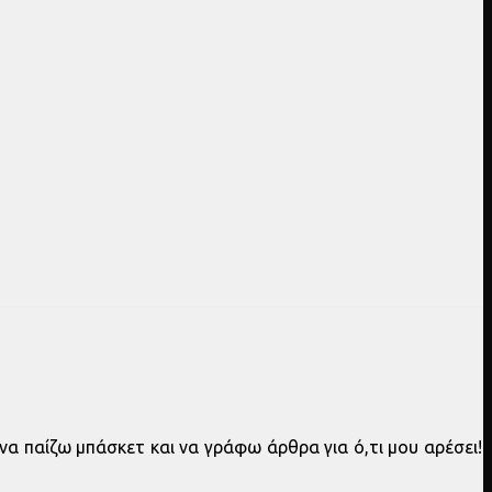
να παίζω μπάσκετ και να γράφω άρθρα για ό,τι μου αρέσει!