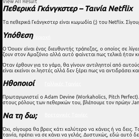
View All Result
Ταινίες Disney Plus
Πεθερικά Γκάνγκστερ – Ταινία Netflix
Ταινίες Cosmote TV
Τα πεθερικά Γκάνγκστερ είναι κωμωδία (;) του Netflix. Σίγ
Υπόθεση
Περιοχή
Ο Όουεν είναι ένας διευθυντής τράπεζας, ο οποίος σε λίγε
Αμερικανικές Ταινίες
ζουν στον Αμαζόνιο αλλά αυτό φαίνεται πως τελικά ήταν κ
Όταν έρθουν για το γάμο, θα γίνουν αντιληπτοί από αυτού
Ισπανικές ταινίες
είναι εκείνοι οι ληστές αλλά δεν ξέρει πως να αντιδράσει 
Ηθοποιοί
Γαλλικές Ταινίες
Πρωταγωνιστεί ο Adam Devine (Workaholics, Pitch Perfect)
Ιταλικές Ταινίες
στους ρόλους των πεθερικών του, βλέπουμε τον πρώην James
Να τη δω;
Βρετανικές Ταινίες
Όχι, σίγουρα θα βρεις κάτι καλύτερο να κάνεις ή να δεις.
Σκανδιναβικές Ταινίες
ταινία, πρέπει να σε κάνει να γελάς. Δυστυχώς, εδώ αυτό δε