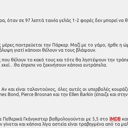
ουρα, όταν σε 97 λεπτά ταινία γελάς 1-2 φορές δεν μπορεί ν
ς μέρες παντρεύεται την Πάρκερ. Μαζί με το γάμο, ήρθε η ώρ
άλυψη γιατί κάποιοι θέλουν να τους βλάψουν.
ς που θέλουν το κακό τους και τότε θα ληστέψουν την τράπεζ
και εκεί…θα έπρεπε να ξεκινήσουν κάποια ευτράπελα.
. Αν και είναι ταλαντούχος, όλες αυτές οι υπερβολές κουρά
 Bond, Pierce Brosnan και την Ellen Barkin (έπαιζε και στ
 Τα Πεθερικά Γκάνγκστερ βαθμολογούνται με 5,5 στο
iMDB
και
ν γίνεται και κάποια λίγα αστεία είναι τραβηγμένα από τα μαλ