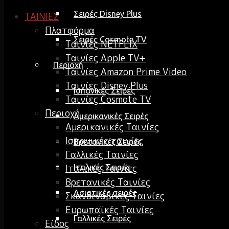
Σειρές Disney Plus
ΤΑΙΝΙΕΣ
Πλατφόρμα
Σειρές Cosmote TV
Ταινίες NETFLIX
Ταινίες Apple TV+
Περιοχή
Ταινίες Amazon Prime Video
Ταινίες Disney Plus
Ισπανικές Σειρές
Ταινίες Cosmote TV
Περιοχή
Αμερικανικές Σειρές
Αμερικανικές Ταινίες
Ισπανικές ταινίες
Βρετανικές Σειρές
Γαλλικές Ταινίες
Ιταλικές Ταινίες
Ιταλικές Σειρές
Βρετανικές Ταινίες
Ασιατικές σειρές
Σκανδιναβικές Ταινίες
Ευρωπαϊκές Ταινίες
Γαλλικές Σειρές
Είδος