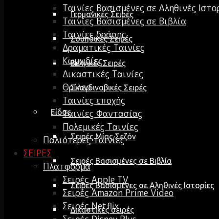
Ταινίες Βασισμένες σε Αληθινές Ιστο
Γερμανικές Σειρές
Ταινίες Βασισμένες σε Βιβλία
Ταινίες δράσης
Σουηδικές Σειρές
Δραματικές Ταινίες
Κωμωδίες
Βελγικές Σειρές
Δικαστικές Ταινίες
Θρίλερ
Σκανδιναβικές Σειρές
Ταινίες εποχής
Είδος
Ταινίες Φαντασίας
Πολεμικές Ταινίες
Σειρές Μίας Σεζόν
Παλιότερες ταινίες
ΣΕΙΡΕΣ
Σειρές Βασισμένες σε Βιβλία
Πλατφόρμα
Σειρές Apple TV
Σειρές Βασισμένες σε Αληθινές Ιστορίες
Σειρές Amazon Prime Video
Σειρές Netflix
Δικαστικές σειρές