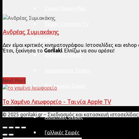
Σειρές Disney Plus
Σειρές Cosmote TV
Ανδρέας Συμιακάκης
Περιοχή
Δεν είμαι κριτικός κινηματογράφου. Ιστοσελίδες και esho
Έτσι, ξεκίνησα το
Gorilaki
. Ελπίζω να σου αρέσει!
Ισπανικές Σειρές
Αμερικανικές Σειρές
Next Post
Βρετανικές Σειρές
Το Χαμένο Λεωφορείο - Ταινία Apple TV
Ιταλικές Σειρές
© 2025 gorilaki.gr – Σχεδιασμός και κατασκευή ιστοσελίδας
Ασιατικές σειρές
Γαλλικές Σειρές