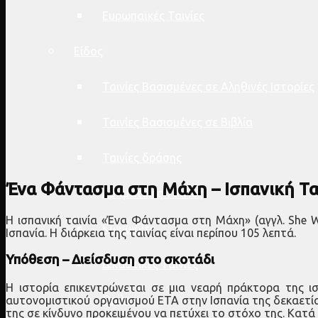
Ευρωπαϊκές Ταινίες
Είδος
Ταινίες Βασισμένες σε Αληθινές Ιστορίες
Ταινίες Βασισμένες σε Βιβλία
Ταινίες δράσης
Ένα Φάντασμα στη Μάχη – Ισπανική Ται
Δραματικές Ταινίες
Η ισπανική ταινία «Ένα Φάντασμα στη Μάχη» (αγγλ. She Wa
Κωμωδίες
Ισπανία. Η διάρκεια της ταινίας είναι περίπου 105 λεπτά.
Υπόθεση – Διείσδυση στο σκοτάδι
Δικαστικές Ταινίες
Η ιστορία επικεντρώνεται σε μια νεαρή πράκτορα της ισ
Θρίλερ
αυτονομιστικού οργανισμού ETA στην Ισπανία της δεκαετίας
της σε κίνδυνο προκειμένου να πετύχει το στόχο της. Κατά