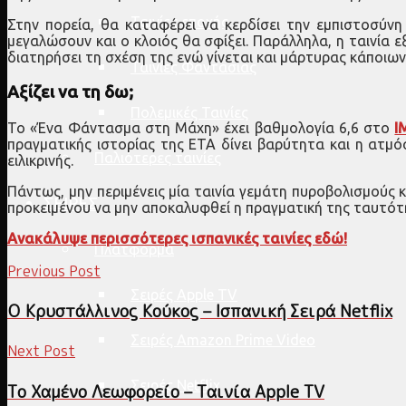
Ταινίες εποχής
Στην πορεία, θα καταφέρει να κερδίσει την εμπιστοσύν
μεγαλώσουν και ο κλοιός θα σφίξει. Παράλληλα, η ταινία ε
διατηρήσει τη σχέση της ενώ γίνεται και μάρτυρας κάποιω
Ταινίες Φαντασίας
Αξίζει να τη δω;
Πολεμικές Ταινίες
Το «Ένα Φάντασμα στη Μάχη» έχει βαθμολογία 6,6 στο
I
πραγματικής ιστορίας της ETA δίνει βαρύτητα και η ατμό
Παλιότερες ταινίες
ειλικρινής.
Πάντως, μην περιμένεις μία ταινία γεμάτη πυροβολισμούς 
ΣΕΙΡΕΣ
προκειμένου να μην αποκαλυφθεί η πραγματική της ταυτότητ
Ανακάλυψε περισσότερες ισπανικές ταινίες εδώ!
Πλατφόρμα
Previous Post
Σειρές Apple TV
Ο Κρυστάλλινος Κούκος – Ισπανική Σειρά Netflix
Σειρές Amazon Prime Video
Next Post
Σειρές Netflix
Το Χαμένο Λεωφορείο – Ταινία Apple TV