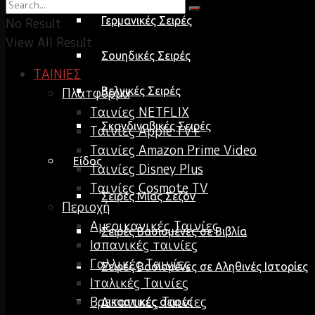
Γερμανικές Σειρές
No Result
View All Result
Σουηδικές Σειρές
ΤΑΙΝΙΕΣ
Βελγικές Σειρές
Πλατφόρμα
Ταινίες NETFLIX
Σκανδιναβικές Σειρές
Ταινίες Apple TV+
Ταινίες Amazon Prime Video
Είδος
Ταινίες Disney Plus
Ταινίες Cosmote TV
Σειρές Μίας Σεζόν
Περιοχή
Αμερικανικές Ταινίες
Σειρές Βασισμένες σε Βιβλία
Ισπανικές ταινίες
Γαλλικές Ταινίες
Σειρές Βασισμένες σε Αληθινές Ιστορίες
Ιταλικές Ταινίες
Βρετανικές Ταινίες
Δικαστικές σειρές