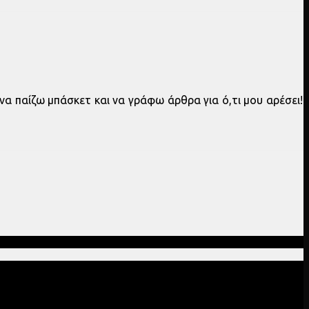
να παίζω μπάσκετ και να γράφω άρθρα για ό,τι μου αρέσει!