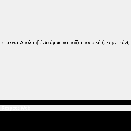
p φτιάχνω. Απολαμβάνω όμως να παίζω μουσική (ακορντεόν), 
:
Respect Web